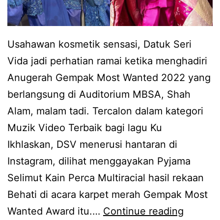
i
k
n
a
i
l
Usahawan kosmetik sensasi, Datuk Seri
.
i
Vida jadi perhatian ramai ketika menghadiri
t
Anugerah Gempak Most Wanted 2022 yang
e
berlangsung di Auditorium MBSA, Shah
l
Alam, malam tadi. Tercalon dalam kategori
e
Muzik Video Terbaik bagi lagu Ku
k
Ikhlaskan, DSV menerusi hantaran di
u
Instagram, dilihat menggayakan Pyjama
n
Selimut Kain Perca Multiracial hasil rekaan
g
Behati di acara karpet merah Gempak Most
D
B
Wanted Award itu.…
Continue reading