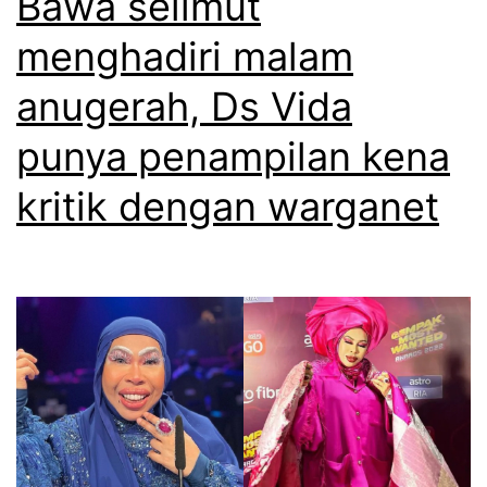
Bawa selimut
i
b
k
menghadiri malam
a
a
anugerah, Ds Vida
r
n
t
punya penampilan kena
d
e
i
kritik dengan warganet
r
r
b
i
a
s
r
e
u
b
,
a
s
b
e