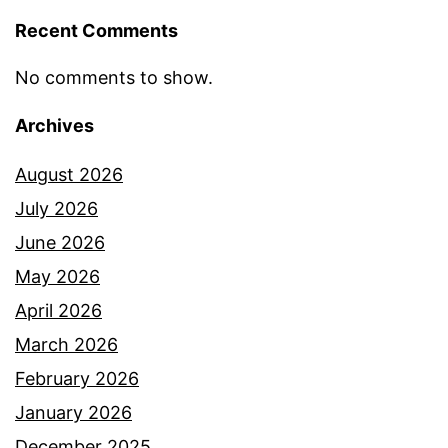
a
n
Recent Comments
i
u
g
No comments to show.
e
Archives
r
a
August 2026
h
July 2026
,
June 2026
D
May 2026
s
April 2026
V
March 2026
i
February 2026
d
January 2026
a
December 2025