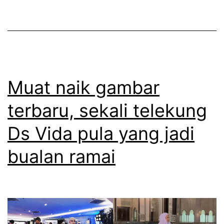
a
e
n
r
e
i
t
V
k
i
Muat naik gambar
a
d
t
terbaru, sekali telekung
a
a
Ds Vida pula yang jadi
r
s
a
bualan ramai
e
s
s
a
u
k
a
e