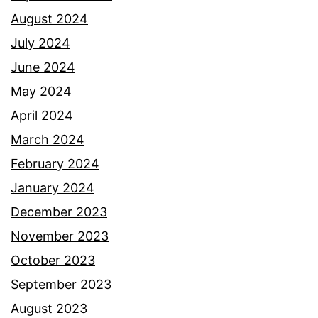
a
August 2024
n
July 2024
k
June 2024
e
May 2024
n
April 2024
a
March 2024
k
February 2024
r
January 2024
i
December 2023
t
November 2023
i
October 2023
k
September 2023
d
August 2023