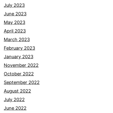
e
July 2023
n
June 2023
g
May 2023
a
April 2023
n
March 2023
w
February 2023
a
January 2023
r
November 2022
g
October 2022
a
September 2022
n
August 2022
e
July 2022
t
June 2022