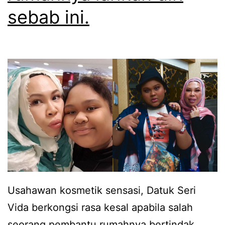
y
sebab ini.
a
n
g
B
a
r
a
n
g
K
Usahawan kosmetik sensasi, Datuk Seri
e
Vida berkongsi rasa kesal apabila salah
m
seorang pembantu rumahnya bertindak