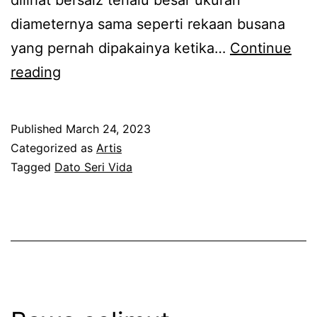
t
diameternya sama seperti rekaan busana
u
yang pernah dipakainya ketika…
Continue
r
M
reading
u
u
m
a
a
Published
March 24, 2023
t
Categorized as
Artis
h
n
Tagged
Dato Seri Vida
n
a
y
i
a
k
l
g
a
a
r
m