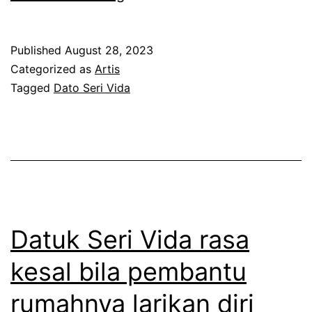
a
t
Published
August 28, 2023
o
Categorized as
Artis
S
Tagged
Dato Seri Vida
e
r
i
V
i
d
Datuk Seri Vida rasa
a
kesal bila pembantu
T
rumahnya larikan diri
a