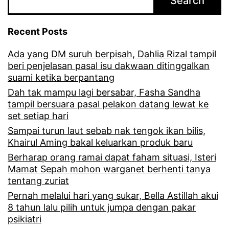
Search
j
g
a
h
Recent Posts
d
a
Ada yang DM suruh berpisah, Dahlia Rizal tampil
i
d
beri penjelasan pasal isu dakwaan ditinggalkan
b
i
suami ketika berpantang
u
r
Dah tak mampu lagi bersabar, Fasha Sandha
tampil bersuara pasal pelakon datang lewat ke
a
i
set setiap hari
l
m
Sampai turun laut sebab nak tengok ikan bilis,
Khairul Aming bakal keluarkan produk baru
a
a
Berharap orang ramai dapat faham situasi, Isteri
n
l
Mamat Sepah mohon warganet berhenti tanya
r
a
tentang zuriat
a
m
Pernah melalui hari yang sukar, Bella Astillah akui
8 tahun lalu pilih untuk jumpa dengan pakar
m
a
psikiatri