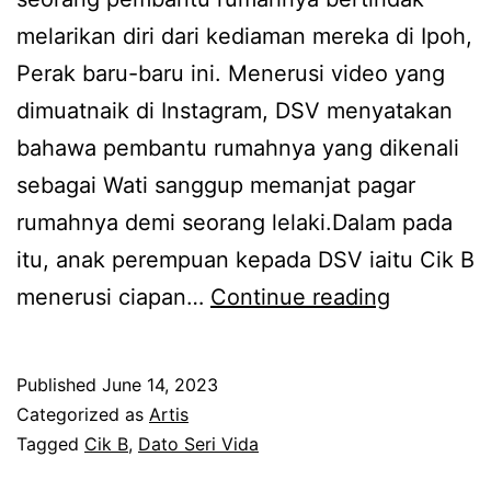
a
melarikan diri dari kediaman mereka di Ipoh,
s
Perak baru-baru ini. Menerusi video yang
,
dimuatnaik di Instagram, DSV menyatakan
s
bahawa pembantu rumahnya yang dikenali
e
sebagai Wati sanggup memanjat pagar
k
rumahnya demi seorang lelaki.Dalam pada
a
itu, anak perempuan kepada DSV iaitu Cik B
l
D
menerusi ciapan…
Continue reading
i
a
w
t
a
Published
June 14, 2023
u
Categorized as
Artis
r
k
Tagged
Cik B
,
Dato Seri Vida
g
S