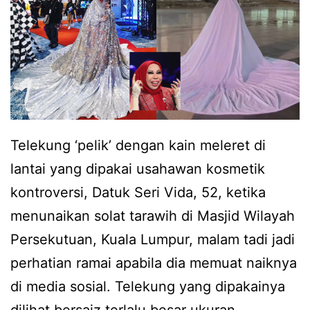
t
s
u
a
l
b
i
l
Telekung ‘pelik’ dengan kain meleret di
a
lantai yang dipakai usahawan kosmetik
p
kontroversi, Datuk Seri Vida, 52, ketika
e
menunaikan solat tarawih di Masjid Wilayah
m
Persekutuan, Kuala Lumpur, malam tadi jadi
b
perhatian ramai apabila dia memuat naiknya
a
di media sosial. Telekung yang dipakainya
n
dilihat bersaiz terlalu besar ukuran