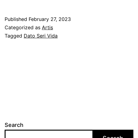
s
a
V
w
Published
February 27, 2023
i
a
Categorized as
Artis
d
s
Tagged
Dato Seri Vida
a
e
p
l
u
i
l
m
a
u
y
t
a
m
n
e
Search
g
n