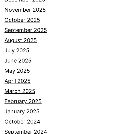
p
November 2025
u
October 2025
n
September 2025
y
August 2025
a
July 2025
p
June 2025
e
May 2025
n
April 2025
a
March 2025
m
February 2025
p
January 2025
i
October 2024
l
September 2024