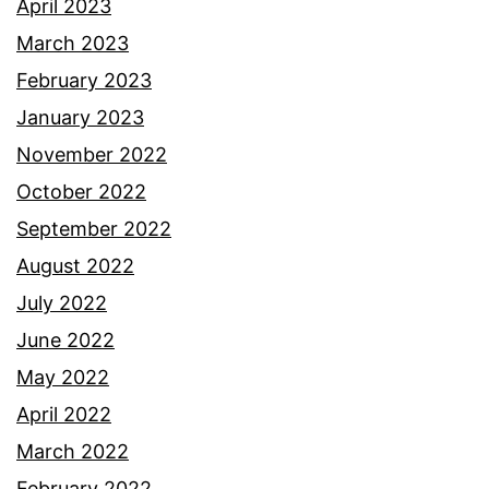
r
April 2023
a
a
March 2023
n
m
February 2023
u
a
January 2023
s
i
November 2022
i
y
October 2022
a
a
September 2022
n
August 2022
g
July 2022
t
June 2022
e
May 2022
r
April 2022
d
March 2022
i
February 2022