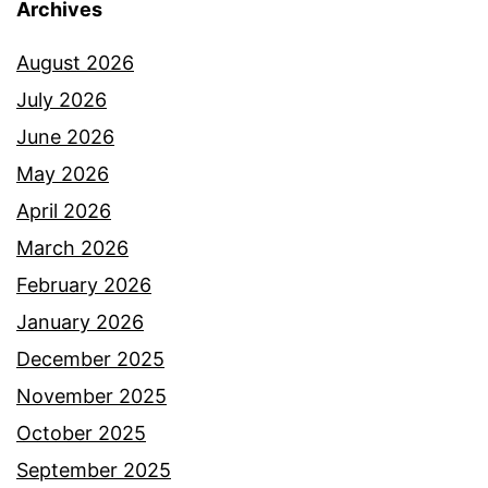
Archives
a
a
r
n
August 2026
a
g
July 2026
h
i
June 2026
y
s
May 2026
a
u
April 2026
n
r
March 2026
g
u
February 2026
s
m
January 2026
u
a
December 2025
k
h
November 2025
a
t
October 2025
n
a
September 2025