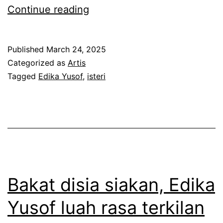
a
D
Continue reading
E
h
a
d
c
h
i
Published
March 24, 2025
r
t
Categorized as
Artis
k
a
i
Tagged
Edika Yusof
,
isteri
a
n
d
Y
g
a
u
s
k
s
e
t
o
m
i
f
a
n
Bakat disia siakan, Edika
r
s
g
e
Yusof luah rasa terkilan
a
g
d
d