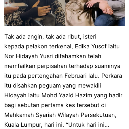
a
o
h
f
u
a
n
k
Tak ada angin, tak ada ribut, isteri
k
u
kepada pelakon terkenal, Edika Yusof iaitu
e
i
Nor Hidayah Yusri difahamkan telah
l
t
memfailkan perpisahan terhadap suaminya
a
a
itu pada pertengahan Februari lalu. Perkara
h
k
itu disahkan peguam yang mewakili
i
p
Hidayah iaitu Mohd Yazid Hazim yang hadir
r
e
bagi sebutan pertama kes tersebut di
a
r
Mahkamah Syariah Wilayah Persekutuan,
n
n
Kuala Lumpur, hari ini. “Untuk hari ini…
,