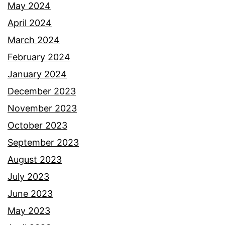
a
a
May 2024
r
s
April 2024
t
i
March 2024
i
h
February 2024
s
a
January 2024
b
t
December 2023
e
d
November 2023
r
i
October 2023
d
a
September 2023
a
b
August 2023
s
u
July 2023
a
a
June 2023
r
t
May 2023
k