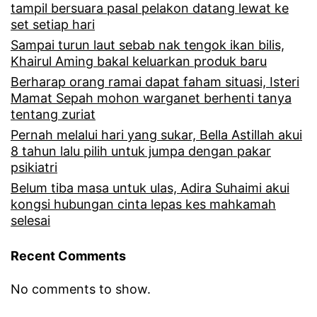
f
tampil bersuara pasal pelakon datang lewat ke
e
g
set setiap hari
e
g
a
Sampai turun laut sebab nak tengok ikan bilis,
b
e
Khairul Aming bakal keluarkan produk baru
n
r
Berharap orang ramai dapat faham situasi, Isteri
l
E
Mamat Sepah mohon warganet berhenti tanya
u
i
tentang zuriat
d
a
n
Pernah melalui hari yang sukar, Bella Astillah akui
i
r
8 tahun lalu pilih untuk jumpa dengan pakar
t
i
psikiatri
i
i
k
Belum tiba masa untuk ulas, Adira Suhaimi akui
l
kongsi hubungan cinta lepas kes mahkamah
r
a
selesai
a
p
t
l
e
Recent Comments
e
u
n
n
No comments to show.
g
t