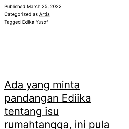
b
k
k
Published
March 25, 2023
a
a
b
Categorized as
Artis
i
t
Tagged
Edika Yusof
e
s
d
r
t
i
p
e
s
i
r
i
s
i
a
a
E
s
Ada yang minta
h
d
i
pandangan Ediika
i
a
k
tentang isu
k
a
a
rumahtangga, ini pula
Y