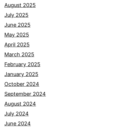
i
n
August 2025
l
g
July 2025
a
g
June 2025
i
a
May 2025
k
,
April 2025
e
i
March 2025
m
n
February 2025
a
i
January 2025
m
p
October 2024
p
u
September 2024
u
l
August 2024
a
a
July 2024
n
n
June 2024