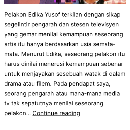
e
e
a
r
Pelakon Edika Yusof terkilan dengan sikap
t
n
k
segelintir pengarah dan stesen televisyen
a
e
yang gemar menilai kemampuan seseorang
p
j
artis itu hanya berdasarkan usia semata-
p
u
mata. Menurut Edika, seseorang pelakon itu
i
t
harus dinilai menerusi kemampuan sebenar
l
t
untuk menjayakan sesebuah watak di dalam
i
i
drama atau filem. Pada pendapat saya,
h
b
seorang pengarah atau mana-mana media
u
a
tv tak sepatutnya menilai seseorang
n
t
B
pelakon…
Continue reading
t
i
a
u