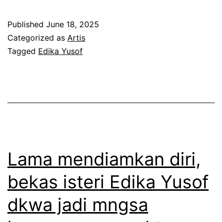
a
m
Published
June 18, 2025
b
Categorized as
Artis
u
Tagged
Edika Yusof
t
h
a
r
i
b
Lama mendiamkan diri,
a
bekas isteri Edika Yusof
p
dkwa jadi mngsa
a
b