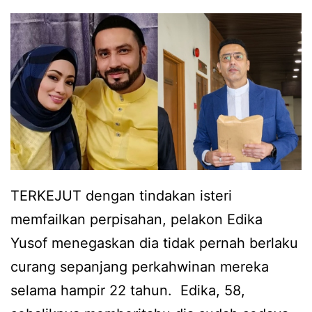
a
a
n
s
t
a
e
n
r
r
b
u
a
m
i
a
TERKEJUT dengan tindakan isteri
k
h
memfailkan perpisahan, pelakon Edika
u
t
Yusof menegaskan dia tidak pernah berlaku
n
a
curang sepanjang perkahwinan mereka
t
n
selama hampir 22 tahun. Edika, 58,
u
g