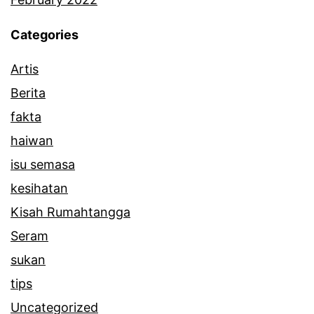
a
Categories
m
Artis
Berita
fakta
haiwan
isu semasa
kesihatan
Kisah Rumahtangga
Seram
sukan
tips
Uncategorized