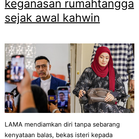
keganasan rumahtangga
e
sejak awal kahwin
r
s
a
m
a
,
E
d
i
k
LAMA mendiamkan diri tanpa sebarang
a
kenyataan balas, bekas isteri kepada
Y