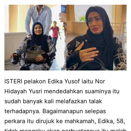
,
g
b
a
e
n
k
b
a
e
s
k
i
a
s
s
ISTERI pelakon Edika Yusof iaitu Nor
t
i
Hidayah Yusri mendedahkan suaminya itu
e
s
sudah banyak kali melafazkan talak
r
t
terhadapnya. Bagaimanapun selepas
i
e
perkara itu dirujuk ke mahkamah, Edika, 58,
E
r