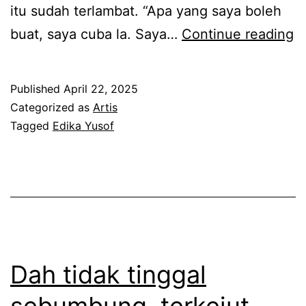
itu sudah terlambat. “Apa yang saya boleh
l
n
A
buat, saya cuba la. Saya…
Continue reading
k
t
n
a
a
g
n
Published
April 22, 2025
l
g
u
Categorized as
Artis
a
a
Tagged
Edika Yusof
n
k
p
t
b
s
u
a
e
k
n
b
b
y
a
e
a
g
r
Dah tidak tinggal
k
a
p
k