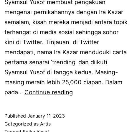
Syamsul Yusof membuat pengakuan
t
a
mengenai pernikahannya dengan Ira Kazar
u
h
semalam, kisah mereka menjadi antara topik
k
r
terhangat di media sosial sehingga sohor
b
a
kini di Twitter. Tinjauan di Twitter
e
s
mendapati, nama Ira Kazar menduduki carta
r
a
pertama senarai ‘trending’ dan diikuti
p
t
Syamsul Yusof di tangga kedua. Masing-
i
e
masing meraih lebih 25,000 ciapan. Dalam
s
r
A
pada…
Continue reading
a
k
d
h
i
a
Published
January 11, 2023
p
l
y
Categorized as
Artis
a
a
Tagged
Edika Yusof