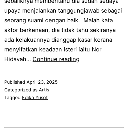
sebaliknya memberitahu dia sudah sedaya
k
g
upaya menjalankan tanggungjawab sebagai
i
a
seorang suami dengan baik. Malah kata
b
s
aktor berkenaan, dia tidak tahu sekiranya
u
e
ada kelakuannya dianggap kasar kerana
b
j
menyifatkan keadaan isteri iaitu Nor
a
a
T
Hidayah…
Continue reading
p
k
e
a
a
r
,
Published
April 23, 2025
w
k
Categorized as
Artis
i
a
e
Tagged
Edika Yusof
s
l
j
t
k
u
e
a
t