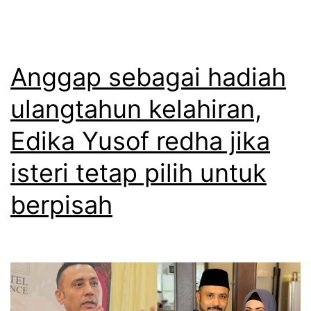
r
h
d
i
w
e
d
i
n
Anggap sebagai hadiah
e
n
g
d
ulangtahun kelahiran,
a
a
Edika Yusof redha jika
n
h
t
isteri tetap pilih untuk
E
i
d
berpisah
n
i
d
k
a
a
k
Y
a