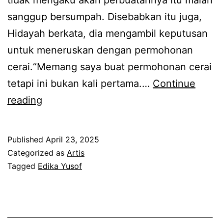
tidak mengaku akan perbuatannya itu malah
d
i
sanggup bersumpah. Disebabkan itu juga,
i
Hidayah berkata, dia mengambil keputusan
k
untuk meneruskan dengan permohonan
a
cerai.“Memang saya buat permohonan cerai
Y
tetapi ini bukan kali pertama.…
Continue
u
A
reading
s
n
o
a
f
Published
April 23, 2025
k
d
Categorized as
Artis
a
Tagged
Edika Yusof
k
k
w
u
a
i
j