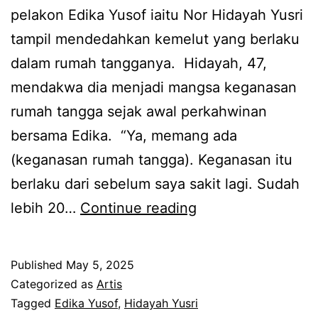
pelakon Edika Yusof iaitu Nor Hidayah Yusri
u
tampil mendedahkan kemelut yang berlaku
s
dalam rumah tangganya. Hidayah, 47,
o
mendakwa dia menjadi mangsa keganasan
f
rumah tangga sejak awal perkahwinan
m
bersama Edika. “Ya, memang ada
u
(keganasan rumah tangga). Keganasan itu
a
berlaku dari sebelum saya sakit lagi. Sudah
t
L
lebih 20…
Continue reading
n
a
a
m
i
Published
May 5, 2025
a
k
Categorized as
Artis
m
Tagged
Edika Yusof
,
Hidayah Yusri
g