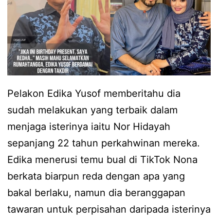
u
n
s
i
o
s
f
t
d
e
a
Pelakon Edika Yusof memberitahu dia
r
h
sudah melakukan yang terbaik dalam
i
l
menjaga isterinya iaitu Nor Hidayah
m
a
sepanjang 22 tahun perkahwinan mereka.
e
f
Edika menerusi temu bual di TikTok Nona
m
a
berkata biarpun reda dengan apa yang
f
z
bakal berlaku, namun dia beranggapan
a
k
tawaran untuk perpisahan daripada isterinya
i
a