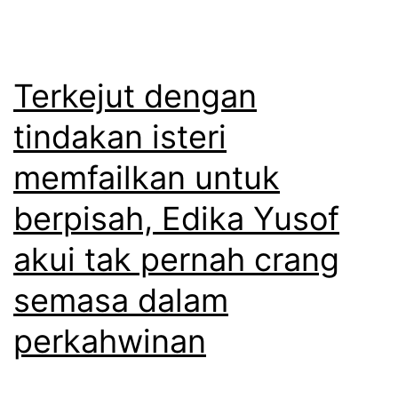
p
a
e
d
r
i
Terkejut dengan
p
m
tindakan isteri
i
n
memfailkan untuk
s
g
a
s
berpisah, Edika Yusof
h
a
akui tak pernah crang
a
k
semasa dalam
n
e
j
g
perkahwinan
a
a
l
n