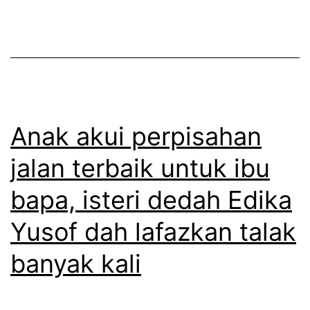
e
a
n
m
d
b
i
a
a
r
m
Anak akui perpisahan
m
k
e
jalan terbaik untuk ibu
a
s
bapa, isteri dedah Edika
n
r
d
a
Yusof dah lafazkan talak
i
d
banyak kali
r
e
i
n