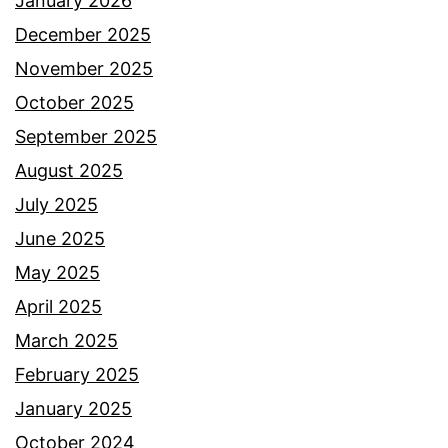
January 2026
j
s
December 2025
a
e
November 2025
w
o
October 2025
a
r
September 2025
b
a
August 2025
s
n
July 2025
e
g
June 2025
b
d
May 2025
a
i
April 2025
g
r
March 2025
a
i
February 2025
i
,
January 2025
i
s
October 2024