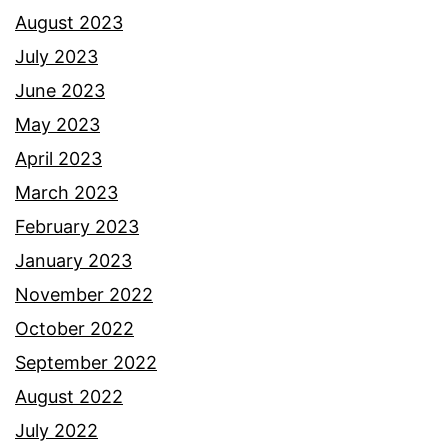
r
August 2023
s
July 2023
e
June 2023
l
May 2023
a
April 2023
m
March 2023
b
February 2023
a
January 2023
j
November 2022
e
October 2022
b
September 2022
a
August 2022
r
July 2022