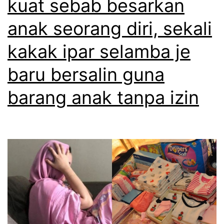
kuat sebab besarkan
i
anak seorang diri, sekali
l
a
kakak ipar selamba je
m
baru bersalin guna
u
barang anak tanpa izin
l
a
h
a
r
g
a
i