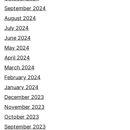
b
e
September 2024
u
k
August 2024
t
a
July 2024
u
l
June 2024
n
i
May 2024
g
k
April 2024
g
a
March 2024
a
k
February 2024
l
a
January 2024
k
December 2023
i
November 2023
p
October 2023
a
September 2023