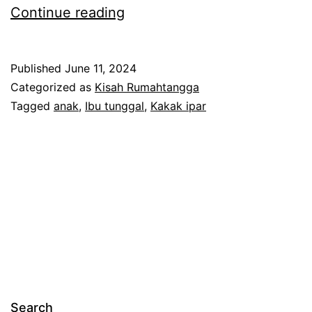
a
W
Continue reading
w
a
a
n
Published
June 11, 2024
r
i
Categorized as
Kisah Rumahtangga
R
t
Tagged
anak
,
Ibu tunggal
,
Kakak ipar
a
a
s
t
h
e
i
r
d
p
a
a
k
k
u
s
Search