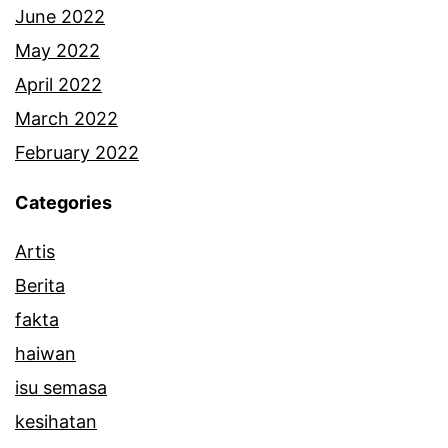
u
June 2022
b
May 2022
e
April 2022
r
March 2022
s
February 2022
a
Categories
l
Artis
i
Berita
n
fakta
g
haiwan
u
isu semasa
n
kesihatan
a