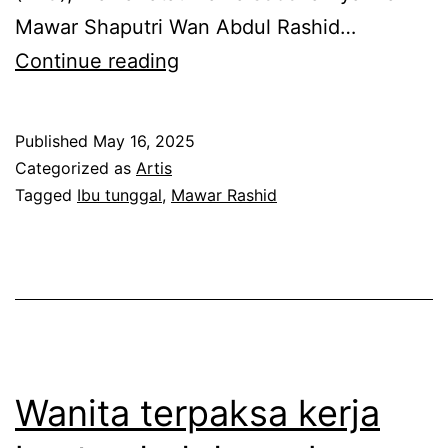
Mawar Shaputri Wan Abdul Rashid…
R
Continue reading
a
s
Published
May 16, 2025
a
Categorized as
Artis
b
Tagged
Ibu tunggal
,
Mawar Rashid
a
h
a
g
i
a
Wanita terpaksa kerja
b