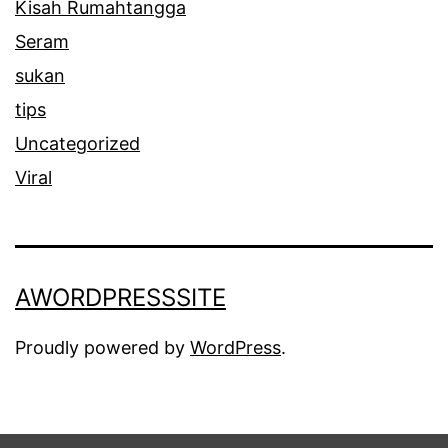
Kisah Rumahtangga
b
Seram
a
sukan
r
tips
a
Uncategorized
n
Viral
g
a
n
a
AWORDPRESSSITE
k
Proudly powered by
WordPress
.
t
a
n