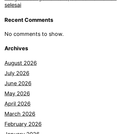
a
selesai
g
b
a
Recent Comments
b
l
e
No comments to show.
a
s
Archives
s
a
t
r
August 2026
a
k
July 2026
n
a
June 2026
g
n
May 2026
g
a
April 2026
u
n
March 2026
n
a
February 2026
g
k