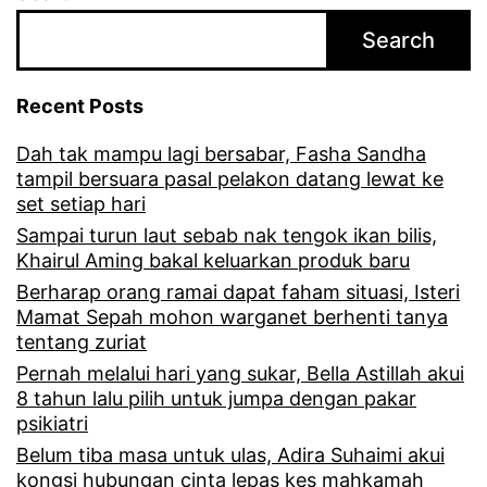
i
a
b
Search
k
u
e
Recent Posts
k
r
a
Dah tak mampu lagi bersabar, Fasha Sandha
j
tampil bersuara pasal pelakon datang lewat ke
n
a
set setiap hari
m
k
Sampai turun laut sebab nak tengok ikan bilis,
u
Khairul Aming bakal keluarkan produk baru
u
Berharap orang ramai dapat faham situasi, Isteri
d
a
Mamat Sepah mohon warganet berhenti tanya
a
tentang zuriat
t
h
Pernah melalui hari yang sukar, Bella Astillah akui
s
8 tahun lalu pilih untuk jumpa dengan pakar
n
e
psikiatri
a
b
Belum tiba masa untuk ulas, Adira Suhaimi akui
kongsi hubungan cinta lepas kes mahkamah
k