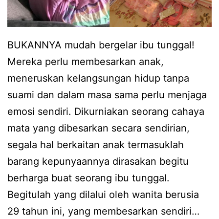
d
i
r
BUKANNYA mudah bergelar ibu tunggal!
i
Mereka perlu membesarkan anak,
s
meneruskan kelangsungan hidup tanpa
e
suami dan dalam masa sama perlu menjaga
n
emosi sendiri. Dikurniakan seorang cahaya
d
mata yang dibesarkan secara sendirian,
i
segala hal berkaitan anak termasuklah
r
barang kepunyaannya dirasakan begitu
i
berharga buat seorang ibu tunggal.
,
Begitulah yang dilalui oleh wanita berusia
M
29 tahun ini, yang membesarkan sendiri…