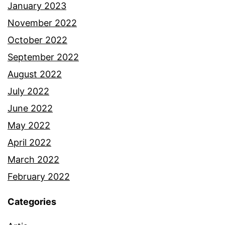
e
January 2023
l
November 2022
u
October 2022
a
September 2022
r
August 2022
m
July 2022
a
June 2022
k
May 2022
a
April 2022
n
March 2022
2
February 2022
b
Categories
u