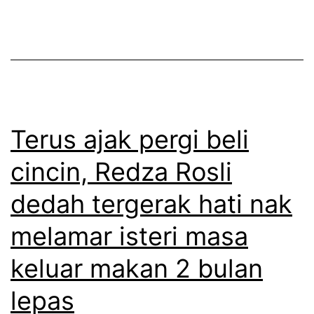
b
e
e
r
l
d
u
i
m
a
t
Terus ajak pergi beli
m
e
i
cincin, Redza Rosli
r
n
dedah tergerak hati nak
f
i
i
melamar isteri masa
p
k
u
keluar makan 2 bulan
i
l
lepas
r
a