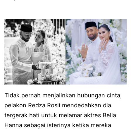
p
p
a
e
s
n
a
j
l
e
a
l
n
a
a
s
k
a
,
Tidak pernah menjalinkan hubungan cinta,
n
R
pelakon Redza Rosli mendedahkan dia
d
e
tergerak hati untuk melamar aktres Bella
a
d
Hanna sebagai isterinya ketika mereka
r