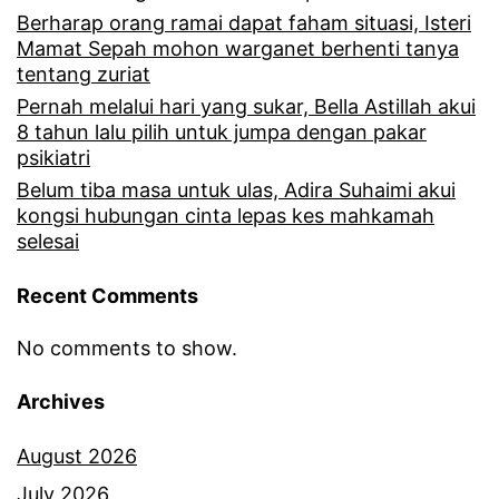
n
Berharap orang ramai dapat faham situasi, Isteri
t
c
Mamat Sepah mohon warganet berhenti tanya
a
tentang zuriat
i
w
Pernah melalui hari yang sukar, Bella Astillah akui
n
8 tahun lalu pilih untuk jumpa dengan pakar
a
,
psikiatri
r
R
Belum tiba masa untuk ulas, Adira Suhaimi akui
kongsi hubungan cinta lepas kes mahkamah
a
e
selesai
n
d
b
Recent Comments
z
e
a
No comments to show.
r
R
Archives
l
o
a
s
August 2026
k
l
July 2026