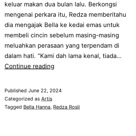
z
keluar makan dua bulan lalu. Berkongsi
i
a
mengenai perkara itu, Redza memberitahu
i
R
dia mengajak Bella ke kedai emas untuk
s
o
membeli cincin sebelum masing-masing
t
s
meluahkan perasaan yang terpendam di
e
l
dalam hati. “Kami dah lama kenal, tiada…
r
i
T
Continue reading
i
a
e
R
k
r
e
Published
June 22, 2024
u
u
d
Categorized as
Artis
i
s
Tagged
Bella Hanna
,
Redza Rosli
z
k
a
a
i
j
R
n