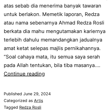
n
atas sebab dia menerima banyak tawaran
g
untuk berlakon. Memetik laporan, Redza
g
atau nama sebenarnya Ahmad Redza Rosli
a
berkata dia mahu mengutamakan kariernya
,
terlebih dahulu memandangkan jadualnya
t
amat ketat selepas majlis pernikahannya.
a
“Soal cahaya mata, itu semua saya serah
k
pada Allah tentukan, bila tiba masanya.…
b
M
Continue reading
o
a
l
s
e
Published
June 29, 2024
i
Categorized as
Artis
h
h
Tagged
Redza Rosli
b