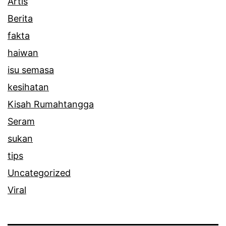
Artis
l
Berita
a
fakta
n
haiwan
l
isu semasa
e
kesihatan
p
Kisah Rumahtangga
a
Seram
s
sukan
tips
Uncategorized
Viral