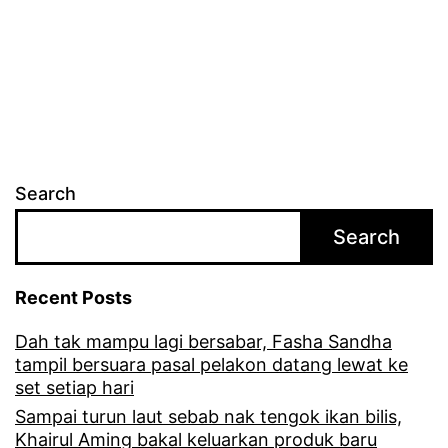
a
o
i
k
s
b
p
l
a
e
i
n
r
y
g
Search
a
i
k
Search
b
t
e
Recent Posts
e
l
r
Dah tak mampu lagi bersabar, Fasha Sandha
i
tampil bersuara pasal pelakon datang lewat ke
i
c
set setiap hari
m
i
Sampai turun laut sebab nak tengok ikan bilis,
a
Khairul Aming bakal keluarkan produk baru