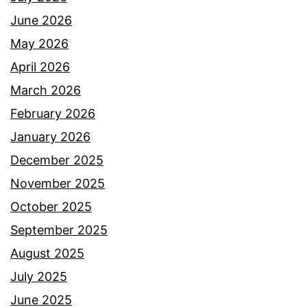
o
i
June 2026
n
d
May 2026
e
April 2026
d
March 2026
a
February 2026
h
January 2026
t
December 2025
e
November 2025
r
October 2025
g
September 2025
e
August 2025
r
July 2025
a
June 2025