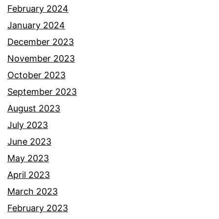
a
February 2024
r
January 2024
i
December 2023
s
November 2023
t
October 2023
e
September 2023
r
August 2023
i
July 2023
m
June 2023
a
May 2023
s
April 2023
a
March 2023
k
February 2023