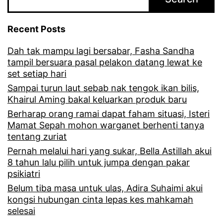
Recent Posts
Dah tak mampu lagi bersabar, Fasha Sandha
tampil bersuara pasal pelakon datang lewat ke
set setiap hari
Sampai turun laut sebab nak tengok ikan bilis,
Khairul Aming bakal keluarkan produk baru
Berharap orang ramai dapat faham situasi, Isteri
Mamat Sepah mohon warganet berhenti tanya
tentang zuriat
Pernah melalui hari yang sukar, Bella Astillah akui
8 tahun lalu pilih untuk jumpa dengan pakar
psikiatri
Belum tiba masa untuk ulas, Adira Suhaimi akui
kongsi hubungan cinta lepas kes mahkamah
selesai