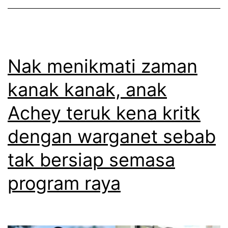
a
l
p
l
o
a
i
p
t
k
i
Nak menikmati zaman
t
e
a
a
kanak kanak, anak
d
n
h
Achey teruk kena kritk
u
t
a
a
e
n
dengan warganet sebab
r
r
tak bersiap semasa
p
a
program raya
a
s
k
a
s
s