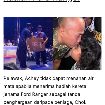
i
m
k
b
a
e
i
r
k
g
a
e
n
l
p
a
a
r
s
j
Pelawak, Achey tidak dapat menahan air
a
u
mata apabila menerima hadiah kereta
l
t
jenama Ford Ranger sebagai tanda
h
a
penghargaan daripada peniaga, Choi.