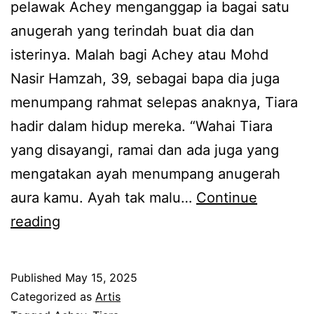
a
pelawak Achey menganggap ia bagai satu
n
anugerah yang terindah buat dia dan
t
isterinya. Malah bagi Achey atau Mohd
i
Nasir Hamzah, 39, sebagai bapa dia juga
n
menumpang rahmat selepas anaknya, Tiara
g
hadir dalam hidup mereka. “Wahai Tiara
g
yang disayangi, ramai dan ada juga yang
i
mengatakan ayah menumpang anugerah
u
aura kamu. Ayah tak malu…
Continue
n
A
reading
t
n
u
u
Published
May 15, 2025
k
g
Categorized as
Artis
d