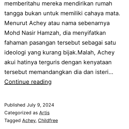
i
memberitahu mereka mendirikan rumah
e
n
tangga bukan untuk memiliki cahaya mata.
l
a
Menurut Achey atau nama sebenarnya
a
k
Mohd Nasir Hamzah, dia menyifatkan
n
b
fahaman pasangan tersebut sebagai satu
d
a
ideologi yang kurang bijak.Malah, Achey
a
g
akui hatinya terguris dengan kenyataan
k
i
tersebut memandangkan dia dan isteri…
u
l
B
Continue reading
m
a
e
p
l
n
u
Published
July 9, 2024
u
g
Categorized as
Artis
l
a
a
Tagged
Achey
,
Childfree
a