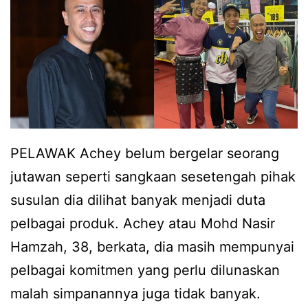
a
b
a
n
a
n
a
r
y
s
u
a
i
n
h
g
a
PELAWAK Achey belum bergelar seorang
t
t
jutawan seperti sangkaan sesetengah pihak
a
d
susulan dia dilihat banyak menjadi duta
k
a
pelbagai produk. Achey atau Mohd Nasir
m
r
Hamzah, 38, berkata, dia masih mempunyai
a
i
pelbagai komitmen yang perlu dilunaskan
h
A
malah simpanannya juga tidak banyak.
u