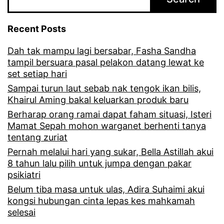
e
r
y
i
Recent Posts
t
A
Dah tak mampu lagi bersabar, Fasha Sandha
a
c
tampil bersuara pasal pelakon datang lewat ke
k
set setiap hari
h
Sampai turun laut sebab nak tengok ikan bilis,
d
e
Khairul Aming bakal keluarkan produk baru
a
y
Berharap orang ramai dapat faham situasi, Isteri
p
Mamat Sepah mohon warganet berhenti tanya
tentang zuriat
a
Pernah melalui hari yang sukar, Bella Astillah akui
t
8 tahun lalu pilih untuk jumpa dengan pakar
t
psikiatri
Belum tiba masa untuk ulas, Adira Suhaimi akui
a
kongsi hubungan cinta lepas kes mahkamah
h
selesai