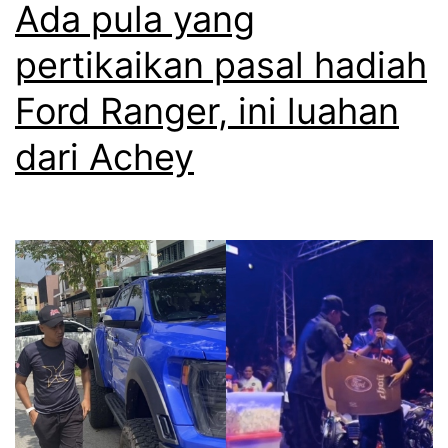
a
Ada pula yang
i
d
p
pertikaikan pasal hadiah
i
e
Ford Ranger, ini luahan
d
n
u
dari Achey
j
t
e
a
l
p
a
e
s
l
a
b
n
a
d
g
a