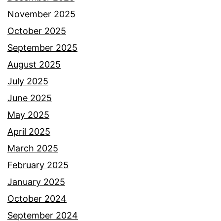
November 2025
a
October 2025
p
September 2025
a
August 2025
t
July 2025
h
June 2025
a
May 2025
d
April 2025
i
March 2025
a
February 2025
h
January 2025
F
October 2024
o
September 2024
r