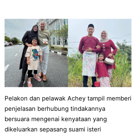
o
a
l
g
k
k
r
t
e
a
u
m
m
,
e
r
A
l
a
c
u
y
h
t
a
e
y
y
Pelakon dan pelawak Achey tampil memberi
a
a
penjelasan berhubung tindakannya
n
k
bersuara mengenai kenyataan yang
g
u
dikeluarkan sepasang suami isteri
m