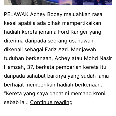
a
r
i
i
PELAWAK Achey Bocey meluahkan rasa
p
A
kesal apabila ada pihak mempertikaikan
r
c
hadiah kereta jenama Ford Ranger yang
o
h
diterima daripada seorang usahawan
d
e
dikenali sebagai Fariz Azri. Menjawab
u
y
tuduhan berkenaan, Achey atau Mohd Nasir
k
Hamzah, 37, berkata pemberian kereta itu
,
daripada sahabat baiknya yang sudah lama
A
berhajat memberikan hadiah berkenaan.
c
“Kereta yang saya dapat ni memang kroni
h
A
sebab ia…
Continue reading
e
d
y