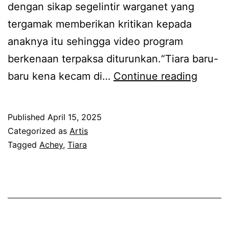
e
n
dengan sikap segelintir warganet yang
y
s
tergamak memberikan kritikan kepada
k
e
anaknya itu sehingga video program
o
m
berkenaan terpaksa diturunkan.“Tiara baru-
n
p
N
baru kena kecam di…
Continue reading
g
e
a
s
n
k
Published
April 15, 2025
i
a
m
Categorized as
Artis
k
u
e
Tagged
Achey
,
Tiara
a
l
n
n
a
i
p
n
k
e
g
m
n