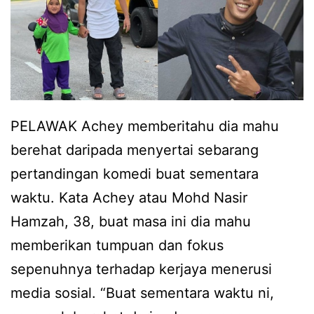
k
i
T
a
u
i
n
n
a
a
t
r
k
u
a
,
PELAWAK Achey memberitahu dia mahu
k
a
berehat daripada menyertai sebarang
d
n
pertandingan komedi buat sementara
a
a
waktu. Kata Achey atau Mohd Nasir
p
k
Hamzah, 38, buat masa ini dia mahu
a
A
memberikan tumpuan dan fokus
t
c
sepenuhnya terhadap kerjaya menerusi
k
h
media sosial. “Buat sementara waktu ni,
a
e