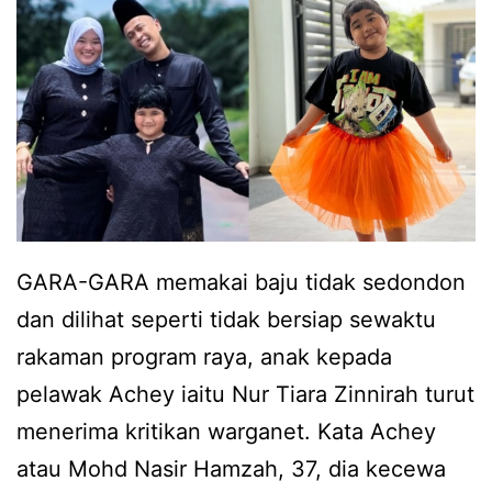
a
e
d
d
i
i
p
h
o
b
t
e
o
r
n
i
GARA-GARA memakai baju tidak sedondon
g
u
dan dilihat seperti tidak bersiap sewaktu
,
c
rakaman program raya, anak kepada
A
a
pelawak Achey iaitu Nur Tiara Zinnirah turut
c
p
menerima kritikan warganet. Kata Achey
h
a
atau Mohd Nasir Hamzah, 37, dia kecewa