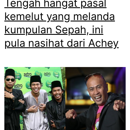
Tengah hangat pasal
t
i
kemelut yang melanda
k
s
d
kumpulan Sepah, ini
e
e
r
pula nasihat dari Achey
n
t
g
a
a
i
n
p
w
e
a
r
r
t
g
a
a
n