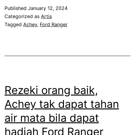
a
a
Published
January 12, 2024
p
Categorized as
Artis
k
u
Tagged
Achey
,
Ford Ranger
u
l
i
a
m
y
a
a
s
n
i
g
Rezeki orang baik,
h
p
b
Achey tak dapat tahan
e
e
air mata bila dapat
r
l
t
hadiah Ford Ranger
u