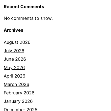
a
Recent Comments
n
a
No comments to show.
i
Archives
r
August 2026
m
July 2026
a
June 2026
t
May 2026
a
April 2026
b
March 2026
i
February 2026
l
January 2026
a
December 2025
d