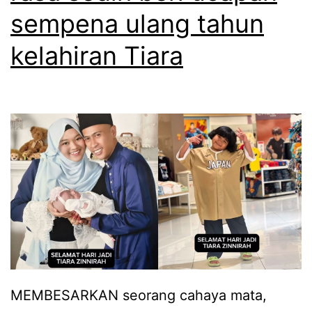
a
sempena ulang tahun
l
kelahiran Tiara
u
l
e
t
a
k
h
a
r
a
p
MEMBESARKAN seorang cahaya mata,