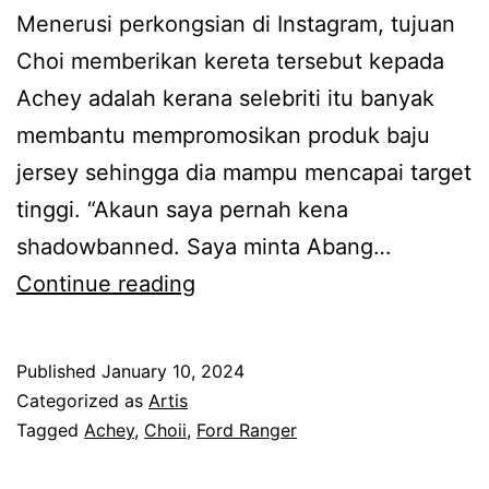
a
w
Menerusi perkongsian di Instagram, tujuan
d
a
Choi memberikan kereta tersebut kepada
i
n
Achey adalah kerana selebriti itu banyak
a
membantu mempromosikan produk baju
h
jersey sehingga dia mampu mencapai target
F
tinggi. “Akaun saya pernah kena
o
shadowbanned. Saya minta Abang…
r
R
Continue reading
d
e
R
z
a
Published
January 10, 2024
e
Categorized as
Artis
n
k
Tagged
Achey
,
Choii
,
Ford Ranger
g
i
e