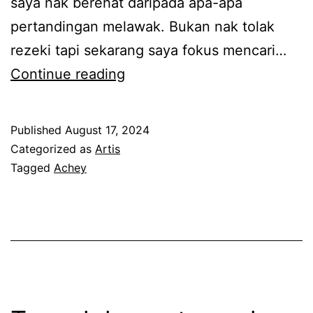
saya nak berehat daripada apa-apa
n
y
pertandingan melawak. Bukan nak tolak
z
t
rezeki tapi sekarang saya fokus mencari…
u
e
N
Continue reading
r
r
a
i
u
k
Published
August 17, 2024
a
k
r
Categorized as
Artis
t
k
e
Tagged
Achey
e
h
n
a
a
t
k
d
r
a
i
r