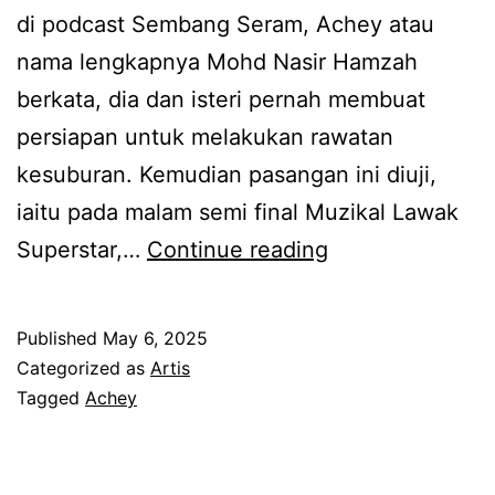
l
di podcast Sembang Seram, Achey atau
r
a
nama lengkapnya Mohd Nasir Hamzah
i
r
berkata, dia dan isteri pernah membuat
,
a
persiapan untuk melakukan rawatan
A
w
kesuburan. Kemudian pasangan ini diuji,
c
a
iaitu pada malam semi final Muzikal Lawak
h
t
T
Superstar,…
Continue reading
e
a
i
y
n
u
t
Published
May 6, 2025
I
b
a
Categorized as
Artis
V
F
Tagged
Achey
k
F
a
d
k
l
a