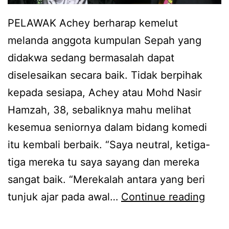
n
d
PELAWAK Achey berharap kemelut
e
i
melanda anggota kumpulan Sepah yang
t
n
didakwa sedang bermasalah dapat
s
g
diselesaikan secara baik. Tidak berpihak
e
a
kepada sesiapa, Achey atau Mohd Nasir
b
n
Hamzah, 38, sebaliknya mahu melihat
a
k
kesemua seniornya dalam bidang komedi
b
o
itu kembali berbaik. “Saya neutral, ketiga-
t
m
tiga mereka tu saya sayang dan mereka
a
e
sangat baik. “Merekalah antara yang beri
k
d
T
tunjuk ajar pada awal…
Continue reading
b
i
e
e
b