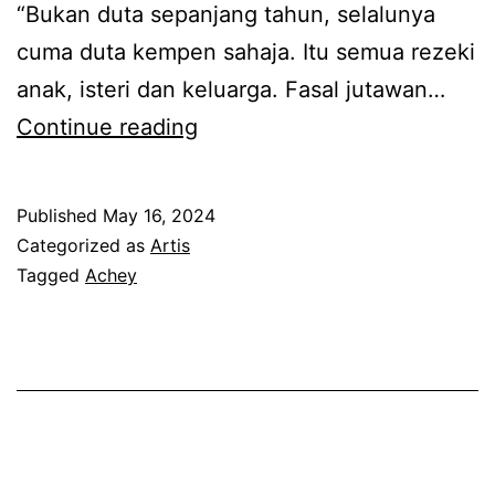
c
“Bukan duta sepanjang tahun, selalunya
a
h
cuma duta kempen sahaja. Itu semua rezeki
n
e
anak, isteri dan keluarga. Fasal jutawan…
a
y
B
Continue reading
k
a
,
n
s
Published
May 16, 2024
y
Categorized as
Artis
e
a
Tagged
Achey
k
k
a
m
l
e
i
n
i
j
n