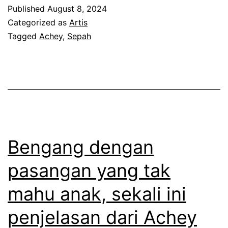
n
r
u
Published
August 8, 2024
g
s
Categorized as
Artis
a
a
Tagged
Achey
,
Sepah
i
t
h
a
s
h
p
e
a
s
m
n
e
e
g
m
n
a
Bengang dengan
a
t
t
s
a
pasangan yang tak
p
a
r
mahu anak, sekali ini
a
p
a
s
penjelasan dari Achey
r
w
a