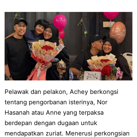
r
t
i
u
A
k
c
d
h
i
e
a
y
d
k
a
i
Pelawak dan pelakon, Achey berkongsi
n
n
tentang pengorbanan isterinya, Nor
i
i
Hasanah atau Anne yang terpaksa
s
m
berdepan dengan dugaan untuk
t
u
mendapatkan zuriat. Menerusi perkongsian
e