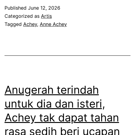
a
Published
June 12, 2026
k
Categorized as
Artis
p
Tagged
Achey
,
Anne Achey
e
r
t
a
m
a
Anugerah terindah
t
untuk dia dan isteri,
e
Achey tak dapat tahan
r
l
rasa sedih beri ucapan