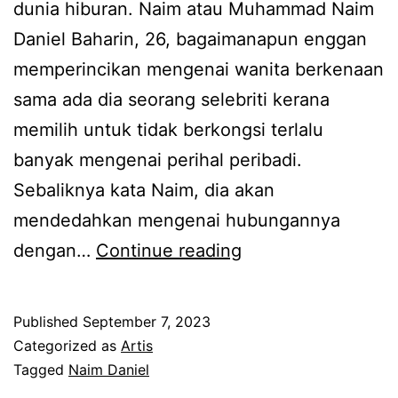
dunia hiburan. Naim atau Muhammad Naim
N
Daniel Baharin, 26, bagaimanapun enggan
a
memperincikan mengenai wanita berkenaan
i
sama ada dia seorang selebriti kerana
m
memilih untuk tidak berkongsi terlalu
D
banyak mengenai perihal peribadi.
a
Sebaliknya kata Naim, dia akan
n
mendedahkan mengenai hubungannya
i
N
dengan…
Continue reading
e
a
l
i
b
Published
September 7, 2023
m
a
Categorized as
Artis
D
Tagged
Naim Daniel
y