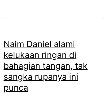
a
a
n
r
i
i
e
k
l
a
a
t
Naim Daniel alami
k
j
kelukaan ringan di
u
a
bahagian tangan, tak
i
m
k
i
sangka rupanya ini
i
n
punca
n
R
i
M
s
1