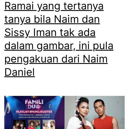
n
n
Ramai yang tertanya
s
y
tanya bila Naim dan
a
i
n
Sissy Iman tak ada
s
g
a
dalam gambar, ini pula
k
m
pengakuan dari Naim
a
b
r
Daniel
i
u
l
p
t
a
e
n
r
y
g
a