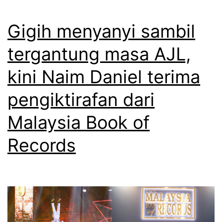
l
o
a
r
Gigih menyanyi sambil
l
a
tergantung masa AJL,
a
n
kini Naim Daniel terima
m
g
i
,
pengiktirafan dari
k
r
Malaysia Book of
e
a
Records
l
n
u
c
k
a
a
n
a
g