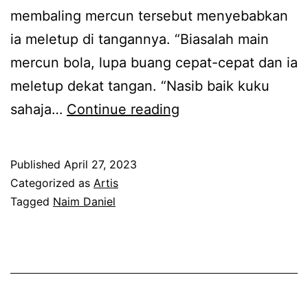
membaling mercun tersebut menyebabkan
i
ia meletup di tangannya. “Biasalah main
h
mercun bola, lupa buang cepat-cepat dan ia
a
meletup dekat tangan. “Nasib baik kuku
t
N
sahaja…
Continue reading
i
a
b
i
u
Published
April 27, 2023
m
d
Categorized as
Artis
D
Tagged
Naim Daniel
i
a
s
n
e
i
s
e
e