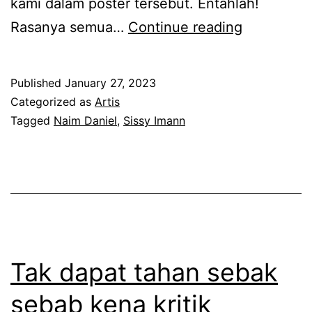
kami dalam poster tersebut. Entahlah!
k
R
Rasanya semua…
Continue reading
i
a
n
m
Published
January 27, 2023
i
a
Categorized as
Artis
N
i
Tagged
Naim Daniel
,
Sissy Imann
a
y
i
a
m
n
D
g
a
t
n
e
Tak dapat tahan sebak
i
r
sebab kena kritik
e
t