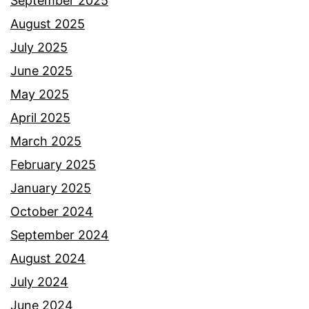
September 2025
r
a
August 2025
i
y
July 2025
N
u
June 2025
a
,
May 2025
i
i
April 2025
m
n
March 2025
D
i
February 2025
a
p
January 2025
n
u
October 2024
i
l
September 2024
e
a
August 2024
l
p
July 2024
e
June 2024