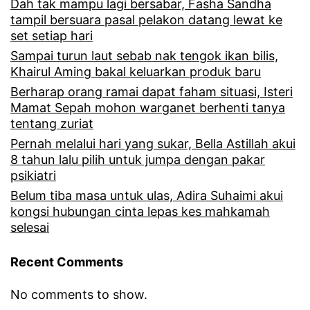
e
Dah tak mampu lagi bersabar, Fasha Sandha
k
m
tampil bersuara pasal pelakon datang lewat ke
c
s
g
set setiap hari
o
e
Sampai turun laut sebab nak tengok ikan bilis,
a
Khairul Aming bakal keluarkan produk baru
r
b
m
Berharap orang ramai dapat faham situasi, Isteri
d
a
b
Mamat Sepah mohon warganet berhenti tanya
s
tentang zuriat
b
a
Pernah melalui hari yang sukar, Bella Astillah akui
k
r
8 tahun lalu pilih untuk jumpa dengan pakar
e
,
psikiatri
n
Belum tiba masa untuk ulas, Adira Suhaimi akui
i
kongsi hubungan cinta lepas kes mahkamah
a
n
selesai
k
i
Recent Comments
r
p
i
u
No comments to show.