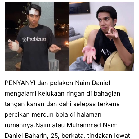
e
2
d
k
a
n
g
m
e
PENYANYI dan pelakon Naim Daniel
n
mengalami kelukaan ringan di bahagian
g
tangan kanan dan dahi selepas terkena
e
percikan mercun bola di halaman
n
rumahnya.Naim atau Muhammad Naim
a
Daniel Baharin, 25, berkata, tindakan lewat
l