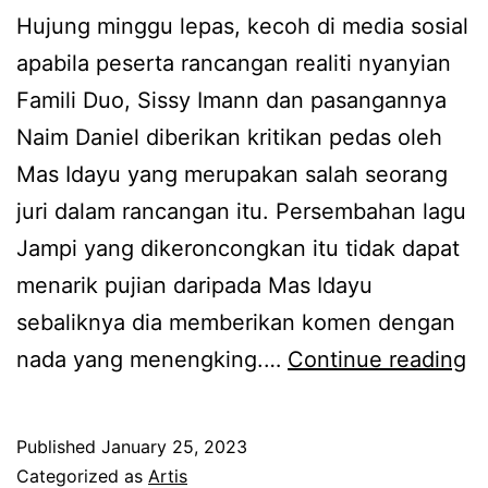
t
Hujung minggu lepas, kecoh di media sosial
N
i
apabila peserta rancangan realiti nyanyian
a
r
Famili Duo, Sissy Imann dan pasangannya
i
a
Naim Daniel diberikan kritikan pedas oleh
m
f
Mas Idayu yang merupakan salah seorang
d
a
juri dalam rancangan itu. Persembahan lagu
a
n
Jampi yang dikeroncongkan itu tidak dapat
n
d
menarik pujian daripada Mas Idayu
S
a
sebaliknya dia memberikan komen dengan
i
r
T
nada yang menengking.…
Continue reading
s
i
a
s
M
k
y
Published
January 25, 2023
a
d
I
Categorized as
Artis