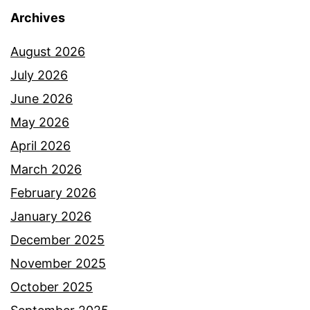
t
l
Archives
i
a
k
August 2026
p
d
July 2026
e
e
June 2026
n
n
May 2026
g
g
April 2026
a
a
March 2026
k
n
February 2026
u
M
January 2026
a
a
December 2025
n
s
November 2025
d
I
October 2025
a
d