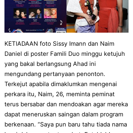
a
i
n
n
t
i
u
p
n
KETIADAAN foto Sissy Imann dan Naim
u
g
Daniel di poster Famili Duo minggu ketujuh
n
m
yang bakal berlangsung Ahad ini
c
a
mengundang pertanyaan penonton.
a
s
Terkejut apabila dimaklumkan mengenai
a
perkara itu, Naim, 26, meminta peminat
A
terus bersabar dan mendoakan agar mereka
J
dapat meneruskan saingan dalam program
L
berkenaan. “Saya pun baru tahu tiada nama
,