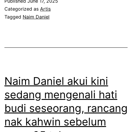
Published
June 17, 2025
g
Categorized as
Artis
a
Tagged
Naim Daniel
k
u
t
a
k
b
Naim Daniel akui kini
e
sedang mengenali hati
r
budi seseorang, rancang
s
a
nak kahwin sebelum
l