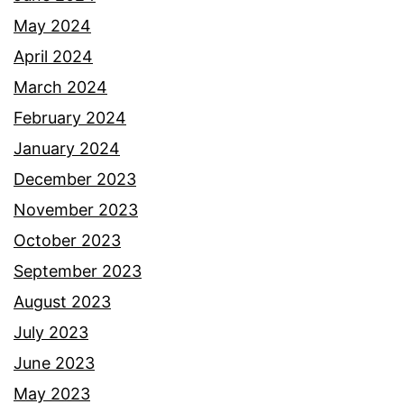
s
May 2024
a
April 2024
n
March 2024
N
February 2024
a
January 2024
i
December 2023
m
November 2023
b
October 2023
u
September 2023
a
August 2023
t
July 2023
S
June 2023
i
May 2023