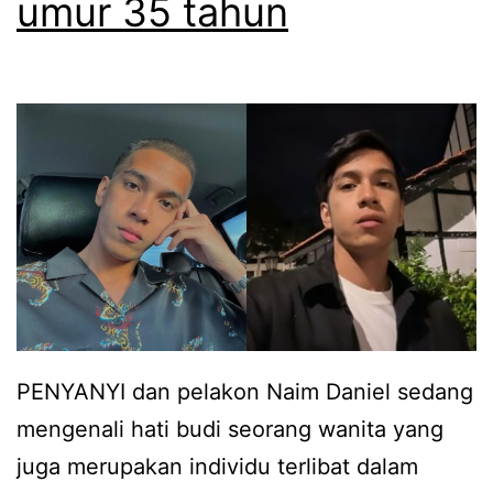
umur 35 tahun
a
h
d
i
m
a
h
k
a
m
PENYANYI dan pelakon Naim Daniel sedang
a
mengenali hati budi seorang wanita yang
h
juga merupakan individu terlibat dalam
,