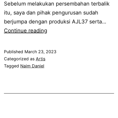
g
l
Sebelum melakukan persembahan terbalik
i
u
itu, saya dan pihak pengurusan sudah
a
m
berjumpa dengan produksi AJL37 serta…
n
u
G
Continue reading
t
m
i
a
u
g
Published
March 23, 2023
n
r
i
Categorized as
Artis
g
3
h
Tagged
Naim Daniel
a
5
m
n
t
e
,
a
n
t
h
y
a
u
a
k