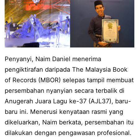
n
n
r
a
i
k
n
k
g
a
a
h
Penyanyi, Naim Daniel menerima
n
w
pengiktirafan daripada The Malaysia Book
d
i
of Records (MBOR) selepas tampil membuat
i
n
persembahan nyanyian secara terbalik di
b
s
Anugerah Juara Lagu ke-37 (AJL37), baru-
a
e
baru ini. Menerusi kenyataan rasmi yang
h
b
dikeluarkan, Naim berkata, persembahan itu
a
e
dilakukan dengan pengawasan profesional.