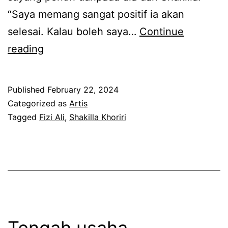
p
A
“Saya memang sangat positif ia akan
a
l
selesai. Kalau boleh saya…
Continue
d
i
N
reading
e
l
a
n
u
k
g
Published
February 22, 2024
a
a
Categorized as
Artis
a
h
n
Tagged
Fizi Ali
,
Shakilla Khoriri
n
r
a
b
a
k
e
s
p
k
a
e
a
g
r
s
e
e
Tengah usaha
s