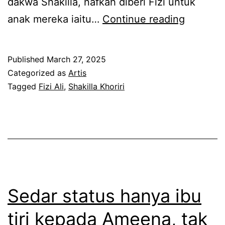
dakwa Shakilla, nafkah diberi Fizi untuk
M
anak mereka iaitu…
Continue reading
i
n
Published
March 27, 2025
t
Categorized as
Artis
a
Tagged
Fizi Ali
,
Shakilla Khoriri
b
e
k
a
s
s
Sedar status hanya ibu
u
tiri kepada Ameena, tak
a