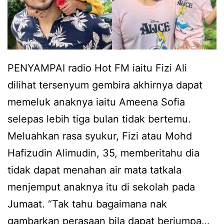
a
r
d
S
i
h
i
a
PENYAMPAI radio Hot FM iaitu Fizi Ali
s
k
dilihat tersenyum gembira akhirnya dapat
t
i
memeluk anaknya iaitu Ameena Sofia
e
l
selepas lebih tiga bulan tidak bertemu.
r
l
Meluahkan rasa syukur, Fizi atau Mohd
i
a
Hafizudin Alimudin, 35, memberitahu dia
d
K
tidak dapat menahan air mata tatkala
a
h
menjemput anaknya itu di sekolah pada
n
o
Jumaat. “Tak tahu bagaimana nak
i
r
gambarkan perasaan bila dapat berjumpa…
b