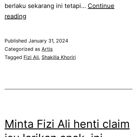
l
n
berlaku sekarang ini tetapi…
Continue
a
y
T
reading
m
a
e
a
,
n
Published
January 31, 2024
4
F
g
Categorized as
Artis
h
i
a
Tagged
Fizi Ali
,
Shakilla Khoriri
a
z
h
r
i
u
i
A
s
l
a
i
h
b
a
Minta Fizi Ali henti claim
e
s