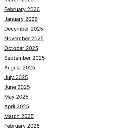
a
b
February 2026
h
e
January 2026
a
k
December 2025
n
a
November 2025
d
s
October 2025
a
s
September 2025
r
u
August 2025
i
a
July 2025
S
m
June 2025
h
i
May 2025
a
April 2025
k
March 2025
i
February 2025
l