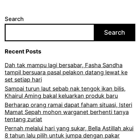
i
a
r
c
r
Search
i
l
a
m
Search
a
b
i
i
a
n
Recent Posts
m
i
t
Dah tak mampu lagi bersabar, Fasha Sandha
i
k
a
tampil bersuara pasal pelakon datang lewat ke
s
set setiap hari
w
Sampai turun laut sebab nak tengok ikan bilis,
u
a
Khairul Aming bakal keluarkan produk baru
l
r
Berharap orang ramai dapat faham situasi, Isteri
a
Mamat Sepah mohon warganet berhenti tanya
g
tentang zuriat
r
a
Pernah melalui hari yang sukar, Bella Astillah akui
i
8 tahun lalu pilih untuk jumpa dengan pakar
n