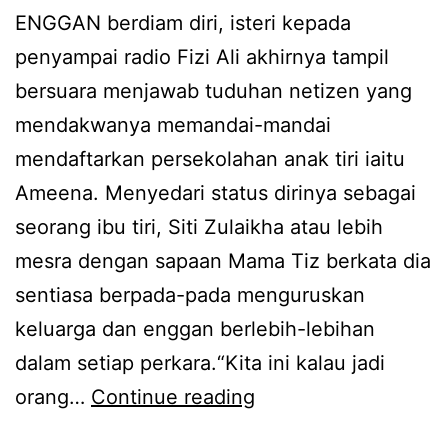
ENGGAN berdiam diri, isteri kepada
a
penyampai radio Fizi Ali akhirnya tampil
n
bersuara menjawab tuduhan netizen yang
p
mendakwanya memandai-mandai
e
mendaftarkan persekolahan anak tiri iaitu
r
Ameena. Menyedari status dirinya sebagai
n
seorang ibu tiri, Siti Zulaikha atau lebih
i
mesra dengan sapaan Mama Tiz berkata dia
a
sentiasa berpada-pada menguruskan
g
keluarga dan enggan berlebih-lebihan
a
dalam setiap perkara.“Kita ini kalau jadi
a
S
orang…
Continue reading
n
e
d