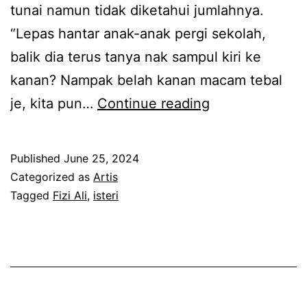
f
tunai namun tidak diketahui jumlahnya.
t
a
t
“Lepas hantar anak-anak pergi sekolah,
a
n
a
balik dia terus tanya nak sampul kiri ke
h
a
r
kanan? Nampak belah kanan macam tebal
a
k
s
T
je, kita pun…
Continue reading
n
e
a
k
k
n
a
Published
June 25, 2024
o
d
n
Categorized as
Artis
l
a
Tagged
Fizi Ali
,
isteri
F
a
p
i
h
e
z
a
n
i
n
g
A
a