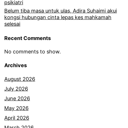
k
psikiatri
e
Belum tiba masa untuk ulas, Adira Suhaimi akui
a
t
kongsi hubungan cinta lepas kes mahkamah
n
selesai
h
a
e
Recent Comments
n
n
a
No comments to show.
t
k
i
Archives
,
k
August 2026
i
r
July 2026
n
i
June 2026
i
t
May 2026
l
i
April 2026
u
k
March 2026