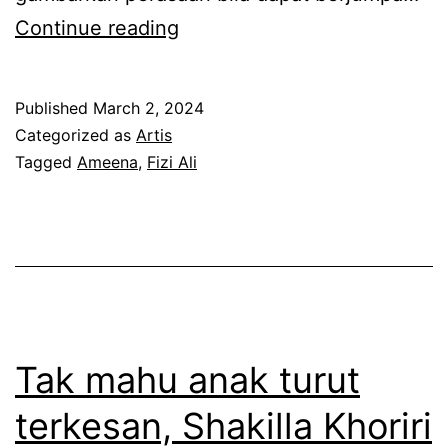
i
D
Continue reading
u
r
a
t
i
h
e
Published
March 2, 2024
s
r
Categorized as
Artis
i
Tagged
Ameena
,
Fizi Ali
b
a
a
p
i
b
k
e
,
l
I
i
s
Tak mahu anak turut
h
t
terkesan, Shakilla Khoriri
a
e