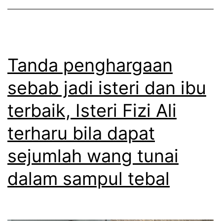
l
i
b
l
a
e
i
d
r
o
a
Tanda penghargaan
d
i
k
i
sebab jadi isteri dan ibu
l
e
a
d
terbaik, Isteri Fizi Ali
n
m
e
a
terharu bila dapat
d
m
m
i
sejumlah wang tunai
i
e
r
t
dalam sampul tebal
n
i
a
g
i
n
e
s
g