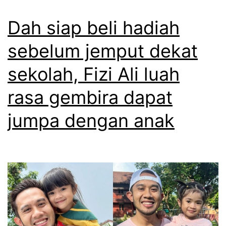
h
l
k
a
Dah siap beli hadiah
i
,
r
sebelum jemput dekat
F
g
i
sekolah, Fizi Ali luah
a
z
a
rasa gembira dapat
i
n
jumpa dengan anak
A
s
l
e
i
b
t
a
e
b
g
j
u