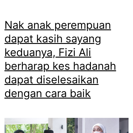
u
b
a
l
u
n
a
Nak anak perempuan
k
a
n
a
dapat kasih sayang
n
t
h
a
keduanya, Fizi Ali
e
a
k
r
berharap kes hadanah
t
p
i
dapat diselesaikan
i
u
dengan cara baik
s
n
a
t
h
u
d
k
e