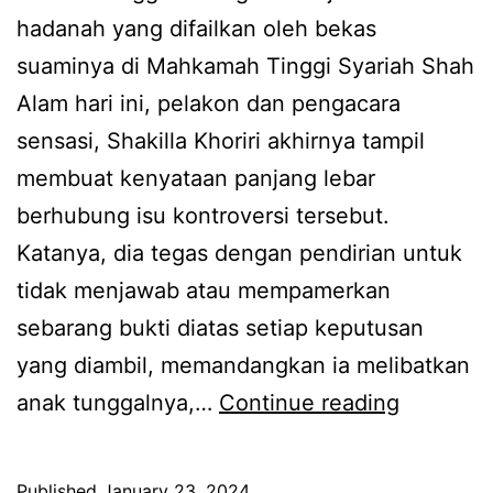
e
hadanah yang difailkan oleh bekas
a
l
suaminya di Mahkamah Tinggi Syariah Shah
h
i
Alam hari ini, pelakon dan pengacara
d
b
sensasi, Shakilla Khoriri akhirnya tampil
a
a
membuat kenyataan panjang lebar
p
t
berhubung isu kontroversi tersebut.
a
k
Katanya, dia tegas dengan pendirian untuk
t
a
tidak menjawab atau mempamerkan
d
n
sebarang bukti diatas setiap keputusan
i
a
yang diambil, memandangkan ia melibatkan
s
n
M
anak tunggalnya,…
Continue reading
e
a
i
l
k
n
e
,
Published
January 23, 2024