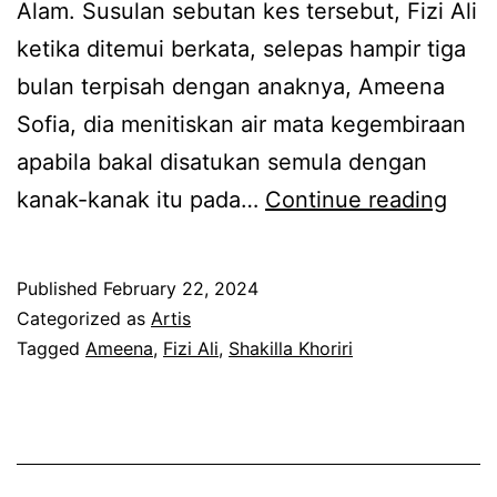
Alam. Susulan sebutan kes tersebut, Fizi Ali
l
a
t
ketika ditemui berkata, selepas hampir tiga
l
p
e
bulan terpisah dengan anaknya, Ameena
a
a
b
Sofia, dia menitiskan air mata kegembiraan
K
t
a
apabila bakal disatukan semula dengan
h
j
l
H
kanak-kanak itu pada…
Continue reading
o
u
a
r
m
m
i
Published
February 22, 2024
p
p
Categorized as
Artis
r
a
i
Tagged
Ameena
,
Fizi Ali
,
Shakilla Khoriri
i
d
r
t
e
3
e
n
b
r
g