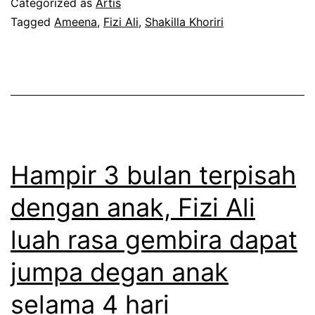
Categorized as
Artis
l
e
a
Tagged
Ameena
,
Fizi Ali
,
Shakilla Khoriri
a
j
h
h
u
u
,
m
a
F
l
n
i
a
a
z
h
k
Hampir 3 bulan terpisah
i
w
t
A
a
dengan anak, Fizi Ali
u
l
n
luah rasa gembira dapat
r
i
g
u
jumpa degan anak
l
t
t
u
u
selama 4 hari
t