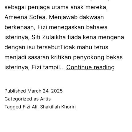
a
h
sebagai penjaga utama anak mereka,
A
o
Ameena Sofea. Menjawab dakwaan
m
r
berkenaan, Fizi menegaskan bahawa
e
i
isterinya, Siti Zulaikha tiada kena mengena
e
r
dengan isu tersebutTidak mahu terus
n
i
menjadi sasaran kritikan penyokong bekas
a
j
I
isterinya, Fizi tampil…
Continue reading
,
u
s
t
a
t
a
Published
March 24, 2025
l
e
Categorized as
Artis
k
c
r
Tagged
Fizi Ali
,
Shakillah Khoriri
n
h
i
a
i
t
k