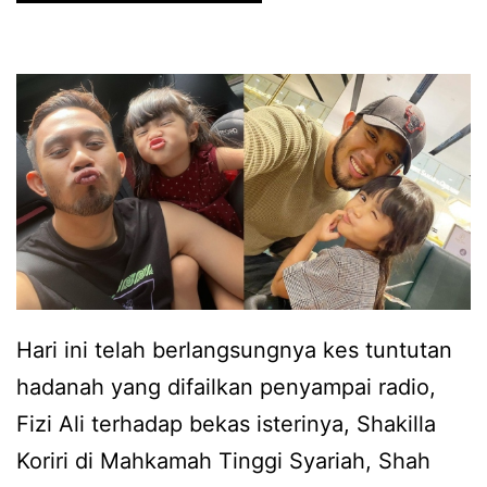
a
n
e
h
a
r
r
i
k
a
d
e
s
a
s
a
l
a
g
a
n
e
m
,
m
s
S
b
a
Hari ini telah berlangsungnya kes tuntutan
h
i
m
hadanah yang difailkan penyampai radio,
a
r
p
Fizi Ali terhadap bekas isterinya, Shakilla
k
a
u
Koriri di Mahkamah Tinggi Syariah, Shah
i
d
l