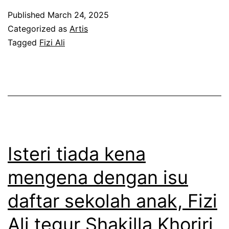
d
e
Published
March 24, 2025
a
n
Categorized as
Artis
r
Tagged
Fizi Ali
g
s
a
t
n
a
i
t
s
u
u
s
p
Isteri tiada kena
h
e
mengena dengan isu
a
r
daftar sekolah anak, Fizi
n
i
y
b
Ali tegur Shakilla Khoriri