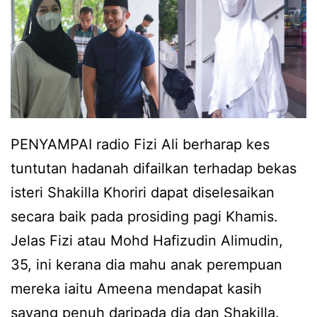
b
n
a
g
g
a
i
n
A
a
m
n
PENYAMPAI radio Fizi Ali berharap kes
e
a
tuntutan hadanah difailkan terhadap bekas
e
k
isteri Shakilla Khoriri dapat diselesaikan
n
,
secara baik pada prosiding pagi Khamis.
a
F
Jelas Fizi atau Mohd Hafizudin Alimudin,
j
i
35, ini kerana dia mahu anak perempuan
u
z
mereka iaitu Ameena mendapat kasih
m
i
sayang penuh daripada dia dan Shakilla.