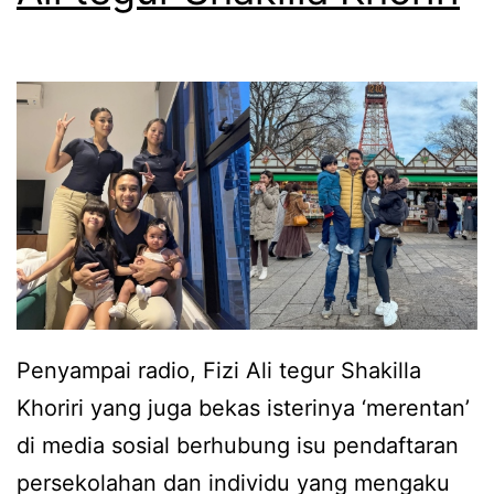
a
a
i
d
b
i
u
,
t
S
i
h
r
a
i
k
k
i
e
l
Penyampai radio, Fizi Ali tegur Shakilla
p
l
Khoriri yang juga bekas isterinya ‘merentan’
a
a
di media sosial berhubung isu pendaftaran
d
K
persekolahan dan individu yang mengaku