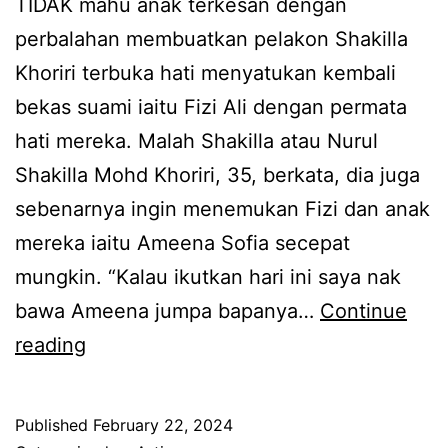
TIDAK mahu anak terkesan dengan
m
a
perbalahan membuatkan pelakon Shakilla
p
r
Khoriri terbuka hati menyatukan kembali
u
u
bekas suami iaitu Fizi Ali dengan permata
t
b
hati mereka. Malah Shakilla atau Nurul
d
i
Shakilla Mohd Khoriri, 35, berkata, dia juga
e
l
sebenarnya ingin menemukan Fizi dan anak
k
a
mereka iaitu Ameena Sofia secepat
a
d
mungkin. “Kalau ikutkan hari ini saya nak
t
a
bawa Ameena jumpa bapanya…
Continue
s
p
T
reading
e
a
a
k
t
k
o
s
Published
February 22, 2024
m