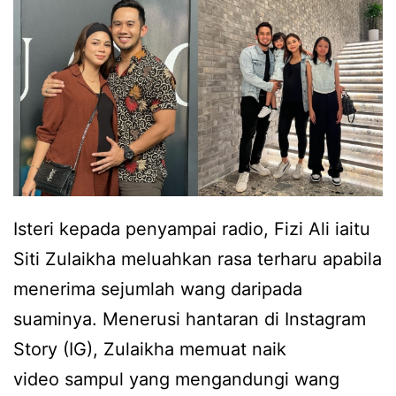
n
t
g
a
e
u
d
r
n
e
i
g
n
t
k
g
a
e
a
m
p
n
Isteri kepada penyampai radio, Fizi Ali iaitu
p
e
i
Siti Zulaikha meluahkan rasa terharu apabila
i
r
s
menerima sejumlah wang daripada
l
l
u
suaminya. Menerusi hantaran di Instagram
p
u
d
Story (IG), Zulaikha memuat naik
e
a
a
video sampul yang mengandungi wang
r
n