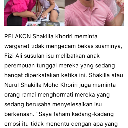
p
i
a
h
d
s
e
a
PELAKON Shakilla Khoriri meminta
g
y
warganet tidak mengecam bekas suaminya,
a
a
Fizi Ali susulan isu melibatkan anak
n
n
perempuan tunggal mereka yang sedang
a
g
hangat diperkatakan ketika ini. Shakilla atau
n
k
Nurul Shakilla Mohd Khoriri juga meminta
a
e
orang ramai menghormati mereka yang
k
d
sedang berusaha menyelesaikan isu
s
u
berkenaan. “Saya faham kadang-kadang
e
a
emosi itu tidak menentu dengan apa yang