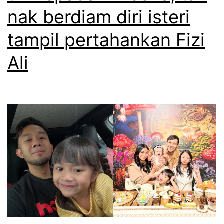
nak berdiam diri isteri
m
i
tampil pertahankan Fizi
j
Ali
a
n
g
a
n
k
a
i
t
k