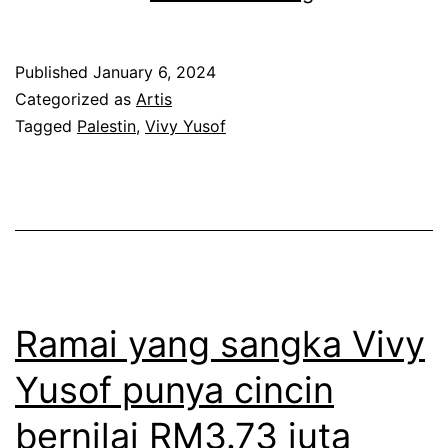
u
a
n
h
Published
January 6, 2024
j
,
Categorized as
Artis
u
Tagged
Palestin
,
Vivy Yusof
s
k
e
t
k
a
a
n
l
d
i
a
r
Ramai yang sangka Vivy
s
a
Yusof punya cincin
o
m
bernilai RM3.73 juta
k
a