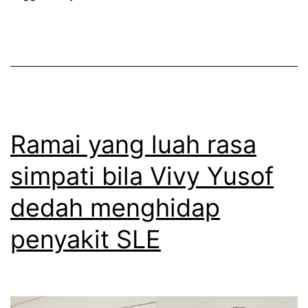
r
t
a
u
s
d
a
u
s
n
k
g
Ramai yang luah rasa
a
f
simpati bila Vivy Yusof
n
i
s
dedah menghidap
z
t
i
penyakit SLE
e
k
r
a
o
l