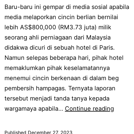
i
k
Baru-baru ini gempar di media sosial apabila
n
a
media melaporkan cincin berlian bernilai
,
n
lebih AS$800,000 (RM3.73 juta) milik
s
n
seorang ahli perniagaan dari Malaysia
u
i
didakwa dicuri di sebuah hotel di Paris.
a
a
Namun selepas beberapa hari, pihak hotel
m
t
memaklumkan pihak keselamatannya
i
b
menemui cincin berkenaan di dalam beg
V
a
pembersih hampagas. Ternyata laporan
i
i
tersebut menjadi tanda tanya kepada
v
k
R
wargamaya apabila…
Continue reading
y
V
a
Y
i
m
Published
December 27, 2023