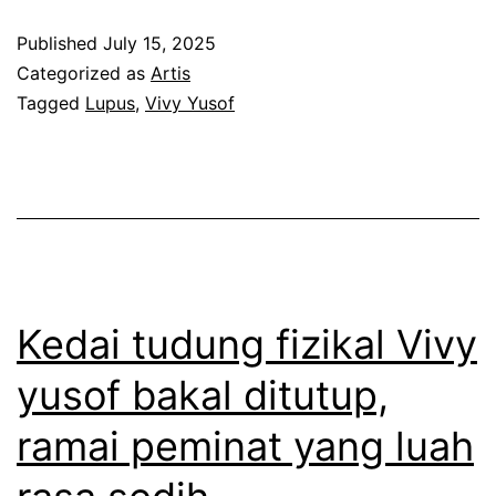
a
s
Published
July 15, 2025
D
i
Categorized as
Artis
u
h
Tagged
Lupus
,
Vivy Yusof
c
m
k
e
,
n
i
c
n
a
i
r
Kedai tudung fizikal Vivy
p
i
yusof bakal ditutup,
u
r
l
ramai peminat yang luah
a
a
w