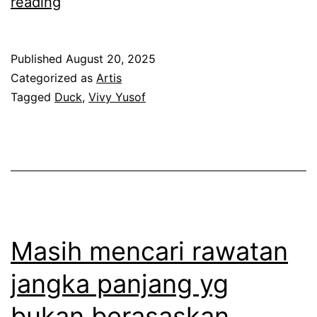
R
reading
a
m
Published
August 20, 2025
a
Categorized as
Artis
i
Tagged
Duck
,
Vivy Yusof
y
a
n
g
t
e
Masih mencari rawatan
r
jangka panjang yg
t
bukan berasaskan
a