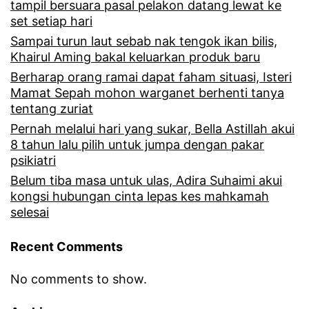
n
tampil bersuara pasal pelakon datang lewat ke
r
set setiap hari
t
Sampai turun laut sebab nak tengok ikan bilis,
g
u
Khairul Aming bakal keluarkan produk baru
a
d
Berharap orang ramai dapat faham situasi, Isteri
n
Mamat Sepah mohon warganet berhenti tanya
u
tentang zuriat
e
n
Pernah melalui hari yang sukar, Bella Astillah akui
t
g
8 tahun lalu pilih untuk jumpa dengan pakar
s
psikiatri
b
Belum tiba masa untuk ulas, Adira Suhaimi akui
e
e
kongsi hubungan cinta lepas kes mahkamah
b
selesai
r
a
n
Recent Comments
b
i
k
No comments to show.
l
e