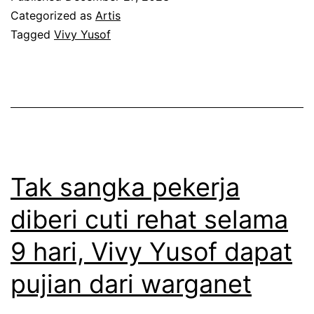
u
v
a
Categorized as
Artis
s
y
i
Tagged
Vivy Yusof
o
Y
y
f
u
a
s
s
n
a
o
g
n
f
s
g
a
Tak sangka pekerja
g
n
diberi cuti rehat selama
u
g
p
9 hari, Vivy Yusof dapat
k
b
a
pujian dari warganet
u
V