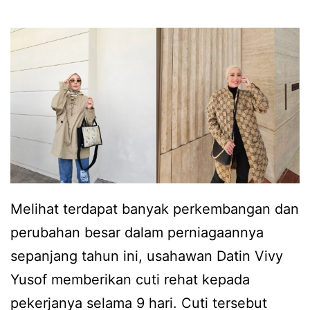
a
i
n
v
g
y
d
Y
o
u
m
s
p
o
e
f
t
p
Melihat terdapat banyak perkembangan dan
j
u
perubahan besar dalam perniagaannya
e
n
sepanjang tahun ini, usahawan Datin Vivy
n
y
Yusof memberikan cuti rehat kepada
a
a
pekerjanya selama 9 hari. Cuti tersebut
m