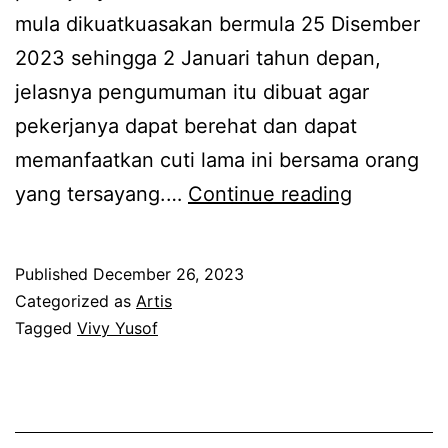
c
mula dikuatkuasakan bermula 25 Disember
a
i
2023 sehingga 2 Januari tahun depan,
m
n
jelasnya pengumuman itu dibuat agar
e
c
pekerjanya dapat berehat dan dapat
w
i
memanfaatkan cuti lama ini bersama orang
a
n
T
yang tersayang.…
Continue reading
h
b
a
e
k
r
Published
December 26, 2023
s
Categorized as
Artis
n
a
Tagged
Vivy Yusof
i
n
l
g
a
k
i