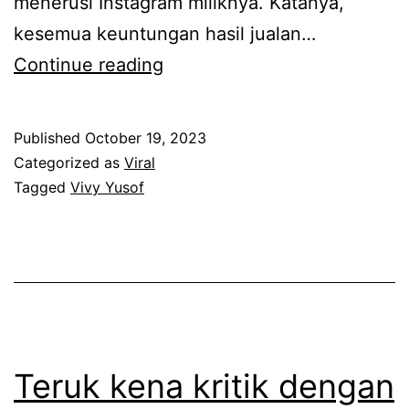
menerusi Instagram miliknya. Katanya,
a
k
kesemua keuntungan hasil jualan…
m
a
W
Continue reading
a
l
a
9
i
l
h
Published
October 19, 2023
i
a
a
Categorized as
Viral
n
u
Tagged
Vivy Yusof
r
i
p
i
t
u
,
u
n
V
a
t
i
n
e
v
b
r
y
Teruk kena kritik dengan
a
u
Y