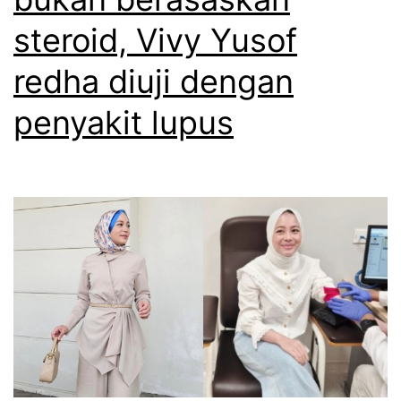
n
steroid, Vivy Yusof
y
redha diuji dengan
a
penyakit lupus
t
a
n
y
a
t
e
n
t
a