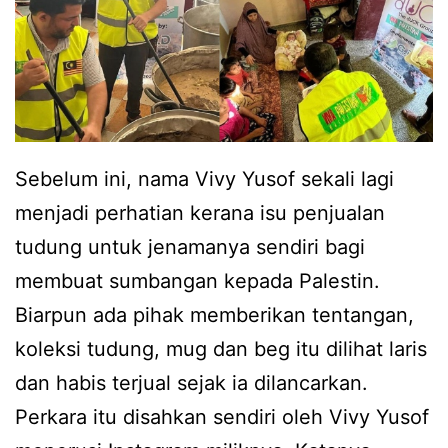
i
a
c
n
u
g
t
d
i
i
Sebelum ini, nama Vivy Yusof sekali lagi
r
P
menjadi perhatian kerana isu penjualan
e
a
tudung untuk jenamanya sendiri bagi
h
r
membuat sumbangan kepada Palestin.
a
i
Biarpun ada pihak memberikan tentangan,
t
s
koleksi tudung, mug dan beg itu dilihat laris
s
,
dan habis terjual sejak ia dilancarkan.
e
s
Perkara itu disahkan sendiri oleh Vivy Yusof
l
e