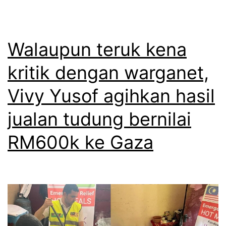
a
R
p
M
e
Walaupun teruk kena
3
k
.
kritik dengan warganet,
e
7
Vivy Yusof agihkan hasil
r
3
j
jualan tudung bernilai
j
a
u
RM600k ke Gaza
d
t
i
a
b
h
e
i
r
l