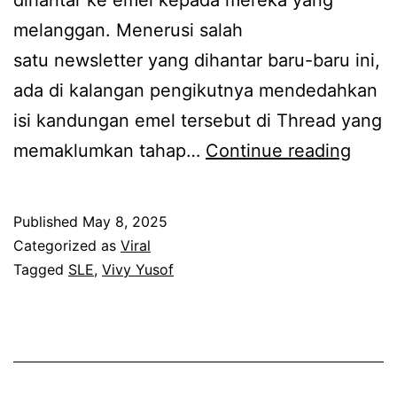
dihantar ke emel kepada mereka yang
l
d
melanggan. Menerusi salah
d
h
satu newsletter yang dihantar baru-baru ini,
i
a
ada di kalangan pengikutnya mendedahkan
t
d
isi kandungan emel tersebut di Thread yang
u
i
R
memaklumkan tahap…
Continue reading
t
u
a
u
j
m
Published
May 8, 2025
p
i
a
Categorized as
Viral
,
d
i
Tagged
SLE
,
Vivy Yusof
r
e
y
a
n
a
m
g
n
a
a
g