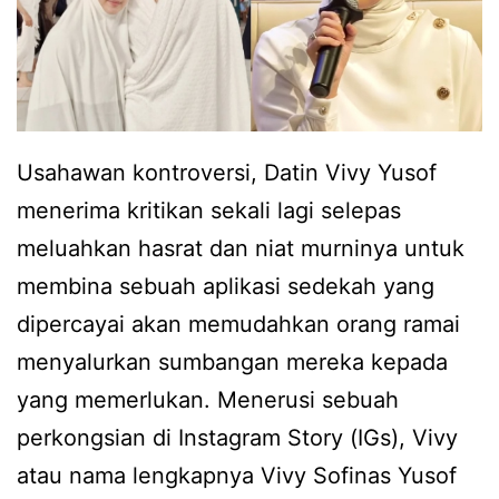
u
s
t
a
i
h
b
r
i
a
Usahawan kontroversi, Datin Vivy Yusof
l
s
menerima kritikan sekali lagi selepas
a
a
meluahkan hasrat dan niat murninya untuk
V
s
membina sebuah aplikasi sedekah yang
i
e
dipercayai akan memudahkan orang ramai
v
d
menyalurkan sumbangan mereka kepada
y
i
yang memerlukan. Menerusi sebuah
Y
h
perkongsian di Instagram Story (IGs), Vivy
u
atau nama lengkapnya Vivy Sofinas Yusof
s