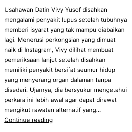
n
Usahawan Datin Vivy Yusof disahkan
g
mengalami penyakit lupus setelah tubuhnya
s
memberi isyarat yang tak mampu diabaikan
t
lagi. Menerusi perkongsian yang dimuat
a
naik di Instagram, Vivy dilihat membuat
t
pemeriksaan lanjut setelah disahkan
u
memiliki penyakit bersifat seumur hidup
s
yang menyerang organ dalaman tanpa
j
disedari. Ujarnya, dia bersyukur mengetahui
e
perkara ini lebih awal agar dapat dirawat
n
mengikut rawatan alternatif yang…
a
M
Continue reading
m
a