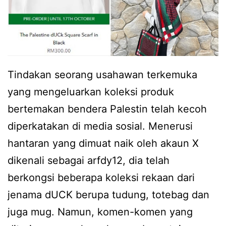
n
n
a
g
n
a
d
n
a
Tindakan seorang usahawan terkemuka
w
r
yang mengeluarkan koleksi produk
a
i
bertemakan bendera Palestin telah kecoh
r
w
diperkatakan di media sosial. Menerusi
g
a
hantaran yang dimuat naik oleh akaun X
a
r
dikenali sebagai arfdy12, dia telah
n
g
berkongsi beberapa koleksi rekaan dari
e
a
jenama dUCK berupa tudung, totebag dan
t
n
juga mug. Namun, komen-komen yang
,
e