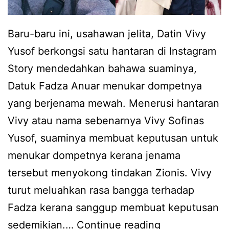
n
E
a
Baru-baru ini, usahawan jelita, Datin Vivy
p
Yusof berkongsi satu hantaran di Instagram
l
Story mendedahkan bahawa suaminya,
i
Datuk Fadza Anuar menukar dompetnya
k
yang berjenama mewah. Menerusi hantaran
a
Vivy atau nama sebenarnya Vivy Sofinas
s
Yusof, suaminya membuat keputusan untuk
i
menukar dompetnya kerana jenama
s
tersebut menyokong tindakan Zionis. Vivy
e
turut meluahkan rasa bangga terhadap
d
Fadza kerana sanggup membuat keputusan
e
T
sedemikian.…
Continue reading
k