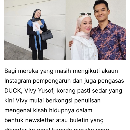
i
V
d
i
,
v
V
y
i
y
v
u
y
s
Y
Bagi mereka yang masih mengikuti akaun
o
u
Instagram pempengaruh dan juga pengasas
f
s
DUCK, Vivy Yusof, korang pasti sedar yang
b
o
kini Vivy mulai berkongsi penulisan
a
f
mengenai kisah hidupnya dalam
k
r
bentuk newsletter atau buletin yang
a
e