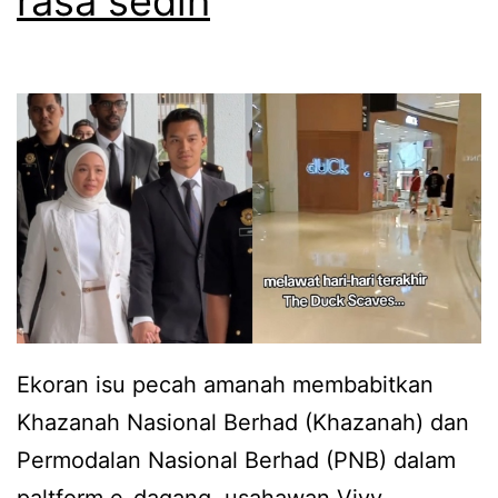
rasa sedih
j
a
a
t
w
a
a
n
p
j
a
a
n
n
d
g
a
k
r
a
Ekoran isu pecah amanah membabitkan
i
p
Khazanah Nasional Berhad (Khazanah) dan
V
a
Permodalan Nasional Berhad (PNB) dalam
i
n
paltform e-dagang, usahawan Vivy