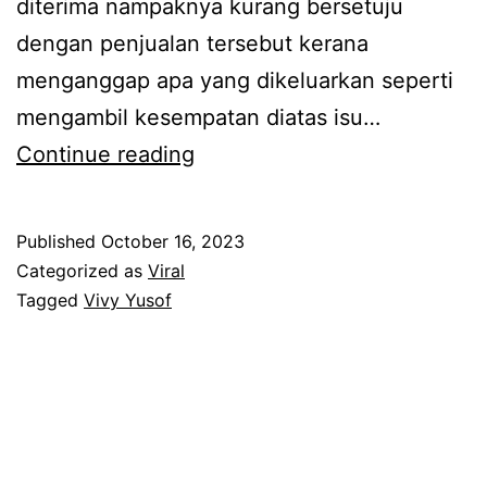
diterima nampaknya kurang bersetuju
V
t
dengan penjualan tersebut kerana
i
menganggap apa yang dikeluarkan seperti
v
mengambil kesempatan diatas isu…
y
T
Continue reading
Y
e
u
r
s
Published
October 16, 2023
u
Categorized as
Viral
o
k
Tagged
Vivy Yusof
f
k
a
e
g
n
i
a
h
k