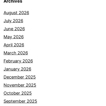
a
Archives
l
i
August 2026
u
R
July 2026
a
M
June 2026
r
6
May 2026
k
0
April 2026
a
0
March 2026
n
k
February 2026
k
k
January 2026
o
e
December 2025
l
G
November 2025
e
a
October 2025
k
z
September 2025
s
a