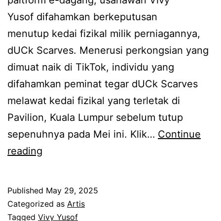
v
j
Yusof difahamkan berkeputusan
y
a
menutup kedai fizikal milik perniagannya,
Y
n
dUCk Scarves. Menerusi perkongsian yang
u
g
dimuat naik di TikTok, individu yang
s
y
difahamkan peminat tegar dUCk Scarves
o
g
melawat kedai fizikal yang terletak di
f
b
Pavilion, Kuala Lumpur sebelum tutup
u
sepenuhnya pada Mei ini. Klik…
Continue
k
K
reading
a
e
n
d
Published
May 29, 2025
b
a
Categorized as
Artis
e
i
Tagged
Vivy Yusof